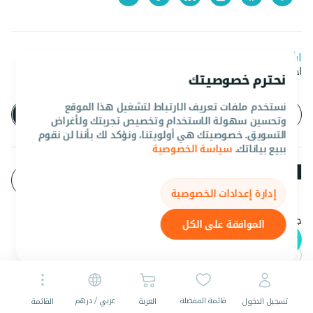
اشترك في نشرتنا الإخبارية
احصل على آخر العروض والأخبار من المروان
نحترم خصوصيتك
نستخدم ملفات تعريف الارتباط لتشغيل هذا الموقع
وتحسين سهولة الاستخدام وتخصيص تجربتك ولأغراض
التسويق. خصوصيتك هي أولويتنا، ونؤكد لك بأننا لن نقوم
ببيع بياناتك.
سياسة الخصوصية
إدارة إعدادات الخصوصية
جميع الحقوق محفوظه المروان 2026©.
الموافقة على الكل
عربي
AED
قائمة المفضلة
عربي / درهم
تسجيل الدخول
العربة
القائمة