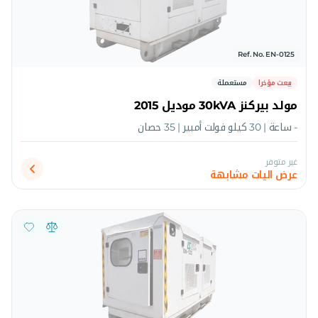
Ref. No. EN-0125
بيعت مؤخرا
مستعملة
مولد بيركنز 30kVA موديل 2015
- ساعة | 30 كيلو فولت أمبير | 35 حصان
غير متوفر
عرض اليات مشابهة