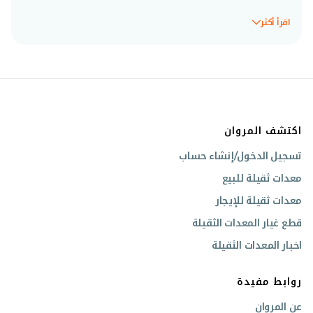
المستعملة مصانة جيدًا ومفحوصة بتقارير معتمدة.
اقرأ أكثر
تُعتبر مولدات الكهرباء ضرورية في قطاع المعدات الثقيلة
، حيث تحوّل الوقود إلى طاقة كهربائية لتوفير مصدر طاقة مستمر في المناطق
التي يصعب الوصول إليها أو عند انقطاع التيار الكهربائي. تضمن لك مولداتنا
استمرارية أعمالك بسلاسة، خاصةً في المواقع النائية أو ذات الظروف الصعبة،
بفضل متانتها وكفاءتها في استهلاك الوقود.
اكتشف المروان
اختر المروان لمصدر طاقة موثوق. تصفح مجموعتنا الكاملة من مولدات كهرباء
ديزل المعروضة للبيع، شاهد فيديوهات التشغيل، وحمل المواصفات الفنية.
تسجيل الدخول/إنشاء حساب
معدات ثقيلة للبيع
معدات ثقيلة للإيجار
قطع غيار المعدات الثقيلة
اخبار المعدات الثقيلة
روابط مفيدة
عن المروان