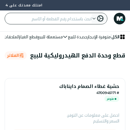
امتلك معدتك على 4 دفعات — 0% فائدة وبدون بنك
الكل
متوفرة للإيجار
جديدة للبيع
مستعملة للبيع
قطع الغيار
الملحقات
الع
قطع وحدة الدفع الهيدروليكية للبيع
الفلاتر
حشية غطاء الصمام دايناباك
# 4700945171
متوفر
احصل على معلومات عن التوفر،
السعر والتسليم