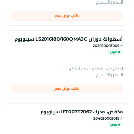
السعر والتسليم
اطلب عرض سعر
أسطوانة دوران LS2016180/160QMAJC سينوبوم
# 202020003009
متوفر
احصل على معلومات عن التوفر،
السعر والتسليم
اطلب عرض سعر
مخفض، محرك IFT007T2062 سينوبوم
# 204020003019
متوفر