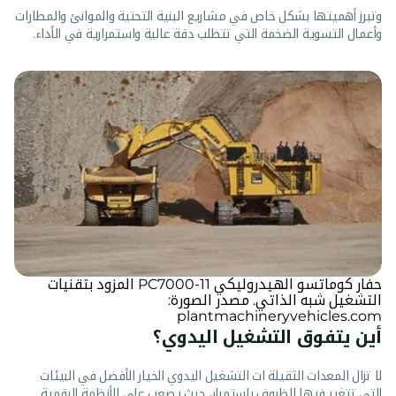
وتبرز أهميتها بشكل خاص في مشاريع البنية التحتية والموانئ والمطارات
وأعمال التسوية الضخمة التي تتطلب دقة عالية واستمرارية في الأداء.
حفار كوماتسو الهيدروليكي PC7000-11 المزود بتقنيات
التشغيل شبه الذاتي. مصدر الصورة:
plantmachineryvehicles.com
أين يتفوق التشغيل اليدوي؟
لا تزال المعدات الثقيلة ات التشغيل اليدوي الخيار الأفضل في البيئات
التي تتغير فيها الظروف باستمرار، حيث يصعب على الأنظمة الرقمية