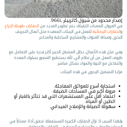
إصدار محدود من شيول كاتربيلر 966L.
في المروان للمعدات الثقيلة، يتم تطوير العديد من
الحفارات طويلة الذراع
و
الحفارات البرمائية
للعمل في البيئات المعقدة مثل أعمال التجريف
البحري وصيانة القنوات والمشاريع الساحلية والمحاجر.
وفي مثل هذه الأعمال، يظل المشغل الخبير أكثر قدرة على التعامل مع
ظروف العمل من أي نظام آلي، لأنه يستطيع الشعور بسلوك المعدة
والتفاعل مع التربة والمواد بشكل مباشر.
مزايا التشغيل اليدوي في هذه البيئات:
استجابة أسرع للعوائق المفاجئة.
مرونة أكبر في المساحات الضيقة.
اعتماد أقل على المستشعرات التي قد تتأثر بالغبار أو
الطين أو المياه.
سهولة الصيانة والإصلاح الميداني.
ولهذا السبب لا تزال الحفارات الكبيرة المستعملة تحقق أداءً ممتازاً في
المحاجر والموانئ والمشاريع البحرية في الإمارات والمنطقة.