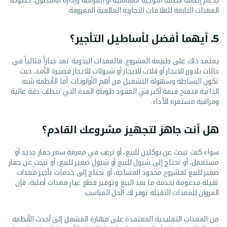
يدعم إضافة أنظمة التوجيه الأساسية أو المراقبة وإدارة الأسطول، خصوصاً
المعدات التابعة للعلامات التجارية العالمية المعروفة.
5. أيهما أفضل لأساطيل التأجير؟
يعتمد ذلك على طبيعة المشروع. فالمعدات اليدوية تعد خياراً مثالياً في
حالات بلدوزر للايجار أو قلاب للايجار أو شيولات للايجار قصيرة الأمد، حيث
تكون البساطة وسهولة التشغيل من أهم الأولويات. أما الأنظمة شبه
الذاتية فتمنح قيمة أكبر في العقود طويلة المدة التي تتطلب دقة عالية
ومراقبة مستمرة للأداء.
هل أنت جاهز لتجهيز مشروعك القادم؟
سواء كنت تبحث عن بوكلين للبيع، أو ترغب في معرفة سعر حفار جديد أو
مستعمل، أو تحتاج إلى شيول للبيع أو شيول صغير للبيع، أو تبحث عن حفار
صغير للبيع لمشروع محدود المساحة، أو تحتاج إلى خدمات تأجير معدات
ثقيلة مدعومة بخدمة ما بعد البيع وتوفير قطع غيار معدات أصلية، فإن
المروان للمعدات الثقيلة توفر لك الحل المناسب.
من المعدات التقليدية المعتمدة على مهارة المشغل إلى أحدث الأنظمة