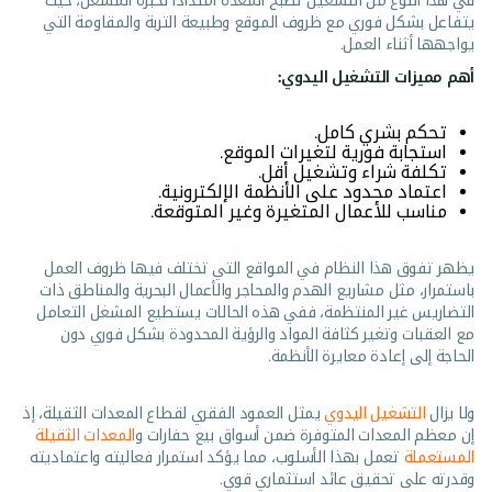
يتفاعل بشكل فوري مع ظروف الموقع وطبيعة التربة والمقاومة التي
يواجهها أثناء العمل.
أهم مميزات التشغيل اليدوي:
تحكم بشري كامل.
استجابة فورية لتغيرات الموقع.
تكلفة شراء وتشغيل أقل.
اعتماد محدود على الأنظمة الإلكترونية.
مناسب للأعمال المتغيرة وغير المتوقعة.
يظهر تفوق هذا النظام في المواقع التي تختلف فيها ظروف العمل
باستمرار، مثل مشاريع الهدم والمحاجر والأعمال البحرية والمناطق ذات
التضاريس غير المنتظمة، ففي هذه الحالات يستطيع المشغل التعامل
مع العقبات وتغير كثافة المواد والرؤية المحدودة بشكل فوري دون
الحاجة إلى إعادة معايرة الأنظمة.
ولا يزال
التشغيل اليدوي
يمثل العمود الفقري لقطاع المعدات الثقيلة، إذ
إن معظم المعدات المتوفرة ضمن أسواق بيع حفارات و
المعدات الثقيلة
المستعملة
تعمل بهذا الأسلوب، مما يؤكد استمرار فعاليته واعتماديته
وقدرته على تحقيق عائد استثماري قوي.