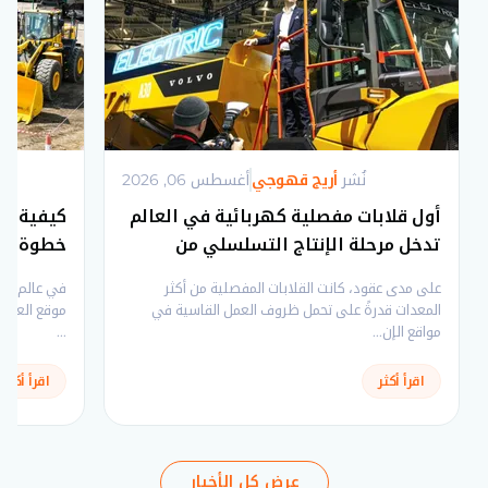
نُشر
أريج قهوجي
2026 ,أغسطس 06
أول قلابات مفصلية كهربائية في العالم
كيفية تش
تدخل مرحلة الإنتاج التسلسلي من
خطوة بخ
فولفو لمعدات الإنشاء
على مدى عقود، كانت القلابات المفصلية من أكثر
في عالم الإ
المعدات قدرةً على تحمل ظروف العمل القاسية في
موقع العمل.
مواقع الإن...
...
اقرأ أكثر
اقرأ أكثر
عرض كل الأخبار