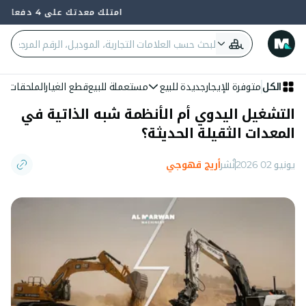
امتلك معدتك على 4 دفعات — 0% فائدة وبدون بنك
الكل
متوفرة للإيجار
جديدة للبيع
مستعملة للبيع
قطع الغيار
الملحقات
الع
التشغيل اليدوي أم الأنظمة شبه الذاتية في
المعدات الثقيلة الحديثة؟
يونيو 02 2026
نُشر
أريج قهوجي