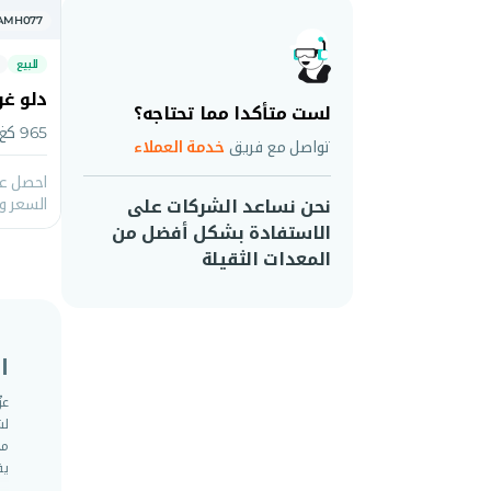
. AMH077
للبيع
دلو غرب
لست متأكدا مما تحتاجه؟
965 كغ | 8-13 طن | 0,40 متر مكعب
تواصل مع فريق
خدمة العملاء
احصل عل
السعر و
نحن نساعد الشركات على
الاستفادة بشكل أفضل من
المعدات الثقيلة
ا
عز
لش
مج
يق