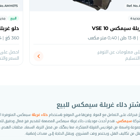
 No. AMH075
Ref. No
جديدة
للبيع
جدي
لة سيمكس VSE 10
دلو غربلة
360 كغ | 4-8 طن | 0,20 متر مكعب
ى معلومات عن التوفر،
احصل على م
التسليم
السعر والت
شترِ دلاء غربلة سيمكس للبيع
ّز قدراتك على التعامل مع المواد وفرزها في الموقع باستخدام
دلاء غربلة
سيمكس، المتوفرة الآن 
ركة
سيمكس
، نقدم أحدث موديلات دلاء غربلة سيمكس المصممة لتقديم فرز فعال ودقيق للمواد 
موعة واسعة من قواديس الغربلة المبتكرة، مما يمكّنك من فصل التربة، السماد، مخلفات الهدم،
لل من تكاليف النقل، ويختصر وقت المشروع، ويقلل الحاجة إلى معدات إضافية.