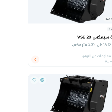
Ref.
دة
سيمكس VSE 20
علومات عن التوفر،
سليم