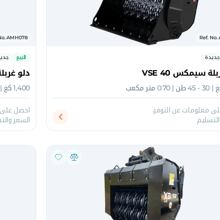
 No. AMH078
Ref. No
جديدة
للبيع
جدي
لة سيمكس VSE 40
دلو غربلة 
1,400 كغ | 12-18 طن | 0.70 متر مكعب
ى معلومات عن التوفر،
احصل على م
التسليم
السعر والت