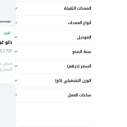
للبيع
المعدات الثقيلة
دلاء
. AMH081
أنواع المعدات
دلاء غربلة
للبيع
الموديل
دلو غرب
VSE
2,725 كغ | 30 - 45 طن | 0.70 متر مكعب
سنة الصنع
احصل عل
السعر
(درهم)
السعر و
الوزن التشغيلي (كغ)
ساعات العمل