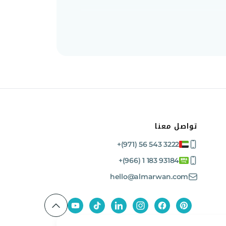
تعامل قواديس الغربلة الدوارة عالية الأداء هذه مع كميات كبيرة من المواد
الأساسات.
تواصل معنا
+(971) 56 543 3222
+(966) 1 183 93184
ليكي لحجم الناتج بدون أدوات، مما يزيد من المرونة
hello@almarwan.com
 العمالة.
اقة، مع الحد الأدنى من انقطاعات الخدمة.
لصحيح لأي أسطول.
تقليل وقت التوقف عن العمل وعمرًا تشغيليًا طويلًا.