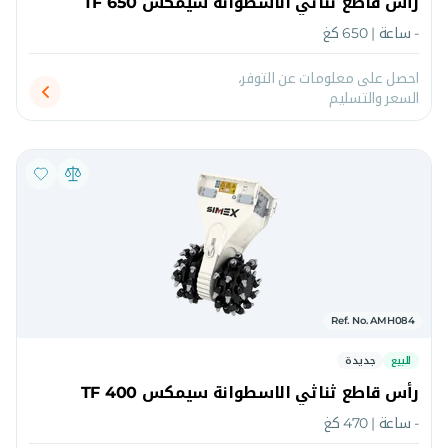
رأس قاطع ثناثي الاسطوانة سيمكس TF 650
- ساعة | 650 كغ
احصل على معلومات عن التوفر،
السعر والتسليم
Ref. No. AMH084
للبيع
جديدة
رأس قاطع ثناثي الاسطوانة سيمكس TF 400
- ساعة | 470 كغ