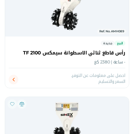
Ref. No. AMH089
للبيع
جديدة
رأس قاطع ثناثي الاسطوانة سيمكس TF 2100
- ساعة | 2380 كغ
احصل على معلومات عن التوفر،
السعر والتسليم