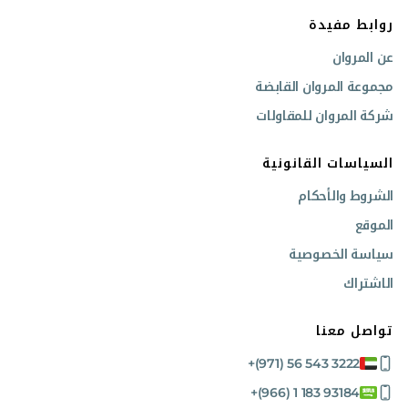
تشغيل خالٍ من الصيانة مع ألواح مقاومة للتآكل قابلة للاستبدال
روابط مفيدة
دوران هيدروليكي اختياري بزاوية 360° لمرونة إضافية في التحديد
المواد المطحونة يمكن إعادة استخدامها على الفور في الموقع، مما
عن المروان
يوفر الوقت والتكاليف
مجموعة المروان القابضة
استعرض مجموعة رؤوس القطع من سايمكس بما في ذلك TFC 50 و TF 400
شركة المروان للمقاولات
في المروان، مع الدعم المهني وضمان الشركة المصنعة وخدمة ما بعد البيع
المتخصصة.
تواصل معنا
اليوم لتعزيز قدرات معداتك وزيادة كفاءة مشاريعك مع
رؤوس القطع من سايمكس.
السياسات القانونية
الشروط والأحكام
الموقع
سياسة الخصوصية
الاشتراك
تواصل معنا
+(971) 56 543 3222
+(966) 1 183 93184