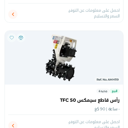
احصل على معلومات عن التوفر،
السعر والتسليم
Ref. No. AMH119
للبيع
جديدة
رأس قاطع سيمكس TFC 50
- ساعة | 90 كغ
احصل على معلومات عن التوفر،
السعر والتسليم