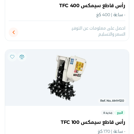
رأس قاطع سيمكس TFC 400
- ساعة | 400 كغ
احصل على معلومات عن التوفر،
السعر والتسليم
Ref. No. AMH120
للبيع
جديدة
رأس قاطع سيمكس TFC 100
- ساعة | 170 كغ