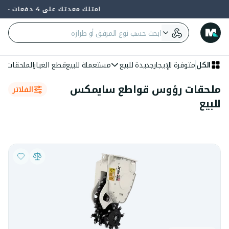
امتلك معدتك على 4 دفعات — 0% فائدة وبدون بنك
الكل
متوفرة للإيجار
جديدة للبيع
مستعملة للبيع
قطع الغيار
الملحقات
الع
ملحقات رؤوس قواطع سايمكس
الفلاتر
للبيع