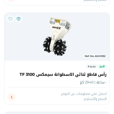
Ref. No. AMH092
للبيع
جديدة
رأس قاطع ثناثي الاسطوانة سيمكس TF 3100
- ساعة | 2940 كغ
احصل على معلومات عن التوفر،
السعر والتسليم