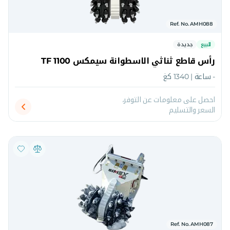
Ref. No. AMH088
للبيع
جديدة
رأس قاطع ثناثي الاسطوانة سيمكس TF 1100
- ساعة | 1340 كغ
احصل على معلومات عن التوفر،
السعر والتسليم
Ref. No. AMH087