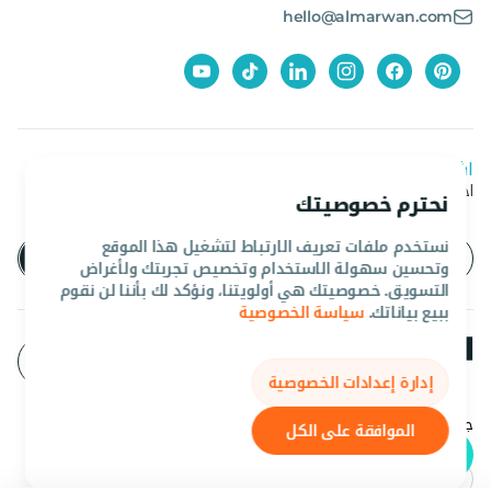
hello@almarwan.com
اشترك في نشرتنا الإخبارية
احصل على آخر العروض والأخبار من المروان
نحترم خصوصيتك
نستخدم ملفات تعريف الارتباط لتشغيل هذا الموقع
وتحسين سهولة الاستخدام وتخصيص تجربتك ولأغراض
التسويق. خصوصيتك هي أولويتنا، ونؤكد لك بأننا لن نقوم
ببيع بياناتك.
سياسة الخصوصية
إدارة إعدادات الخصوصية
جميع الحقوق محفوظه المروان 2026©.
الموافقة على الكل
عربي
AED