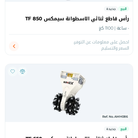
للبيع
جديدة
رأس قاطع ثناثي الاسطوانة سيمكس TF 850
- ساعة | 1100 كغ
احصل على معلومات عن التوفر،
السعر والتسليم
Ref. No. AMH086
للبيع
جديدة