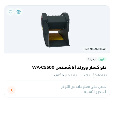
Ref. No. AMH042
للبيع
جديدة
دلو كسار وورلد أتاشمنتس WA-C5500
4,700 كغ | 230 بار | 1.20 متر مكعب
احصل على معلومات عن التوفر،
السعر والتسليم