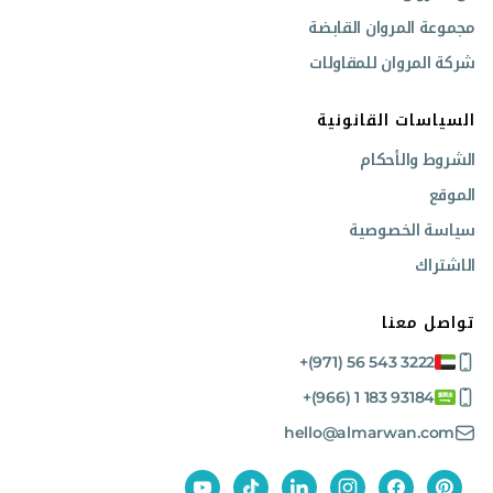
تكامل سلس:
تم تصميم المرفقات لتكون متوافقة مع مجموعة متنوعة من
مجموعة المروان القابضة
الآليات الثقيلة، مما يضمن سهولة وسلاسة التركيب.
شركة المروان للمقاولات
أداء متعدد الاستخدامات:
وسّع قدرات آلتك للتعامل مع مجموعة أوسع
من المشاريع والتطبيقات.
السياسات القانونية
الشروط والأحكام
كفاءة قصوى:
حسّن سير عملك وقلّل التكاليف التشغيلية باستخدام أدوات
تعمل بفعالية وثبات.
الموقع
سياسة الخصوصية
اكتشف المرفق المناسب لأسطولك من خلال استكشاف مخزوننا الشامل. نقدم
إرشادات من الخبراء لمساعدتك على اختيار مرفق وورلد أتاشمنتس المثالي لتلبية
الاشتراك
احتياجات مشروعك المحددة. جهّز آلياتك بأدوات توفر الأداء والموثوقية.
تواصل
معنا
لمزيد من المعلومات وللحصول على عرض أسعار تنافسي.
تواصل معنا
+(971) 56 543 3222
+(966) 1 183 93184
hello@almarwan.com