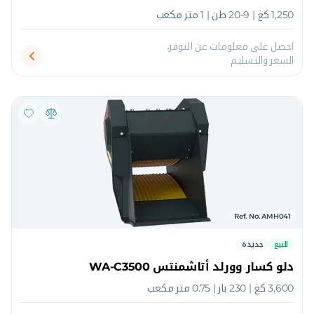
1,250 كغ | 9-20 طن | 1 متر مكعب
احصل على معلومات عن التوفر،
السعر والتسليم
Ref. No. AMH041
للبيع
جديدة
دلو كسار وورلد أتاشمنتس WA-C3500
3,600 كغ | 230 بار | 0.75 متر مكعب