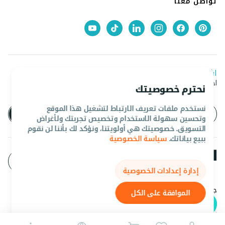
تواصل معنا
اشترك في نشرتنا الإخبارية
احصل على آخر العروض والأخبار من المروان
نحترم خصوصيتك
نستخدم ملفات تعريف الارتباط لتشغيل هذا الموقع
وتحسين سهولة الاستخدام وتخصيص تجربتك ولأغراض
التسويق. خصوصيتك هي أولويتنا، ونؤكد لك بأننا لن نقوم
ببيع بياناتك.
سياسة الخصوصية
إدارة إعدادات الخصوصية
جميع الحقوق محفوظه المروان 2026©.
الموافقة على الكل
English