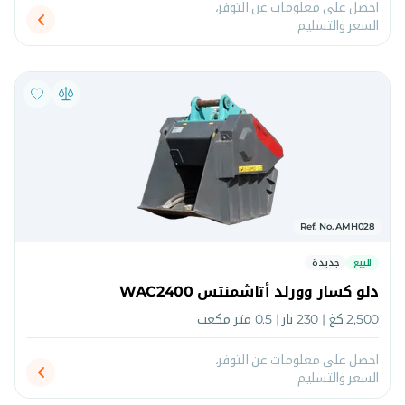
احصل على معلومات عن التوفر،
السعر والتسليم
Ref. No. AMH028
للبيع
جديدة
دلو كسار وورلد أتاشمنتس WAC2400
2,500 كغ | 230 بار | 0.5 متر مكعب
احصل على معلومات عن التوفر،
السعر والتسليم