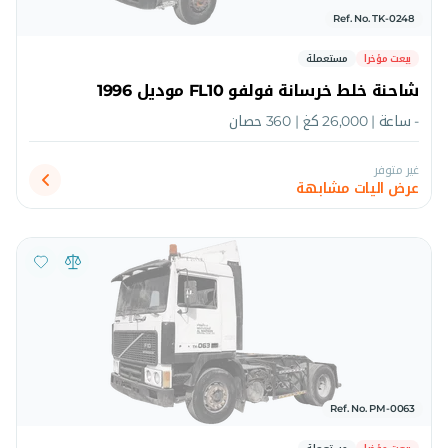
Ref. No. TK-0248
بيعت مؤخرا
مستعملة
شاحنة خلط خرسانة فولفو FL10 موديل 1996
- ساعة | 26,000 كغ | 360 حصان
غير متوفر
عرض اليات مشابهة
Ref. No. PM-0063