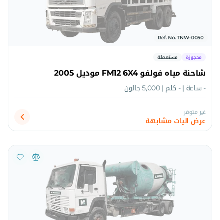
Ref. No. TNW-0050
محجوزة
مستعملة
شاحنة مياه فولفو FM12 6X4 موديل 2005
- ساعة | - كلم | 5,000 جالون
غير متوفر
عرض اليات مشابهة