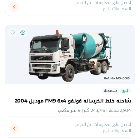
احصل على معلومات عن التوفر،
السعر والتسليم
Ref. No. MX-0015
للبيع
مستعملة
شاحنة خلط الخرسانة فولفو FM9 6x4 موديل 2004
2,934 ساعة | 243,716 كم | 9 متر مكعب
احصل على معلومات عن التوفر،
السعر والتسليم