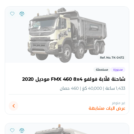
Ref. No. TK-0472
محجوزة
مستعملة
شاحنة قلّابة فولفو FMX 460 8x4 موديل 2020
1,433 ساعة | 40,000 كغ | 460 حصان
غير متوفر
عرض اليات مشابهة