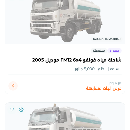
Ref. No. TNW-0049
محجوزة
مستعملة
شاحنة مياه فولفو FM12 6x4 موديل 2005
- ساعة | - كلم | 5,000 جالون
غير متوفر
عرض اليات مشابهة