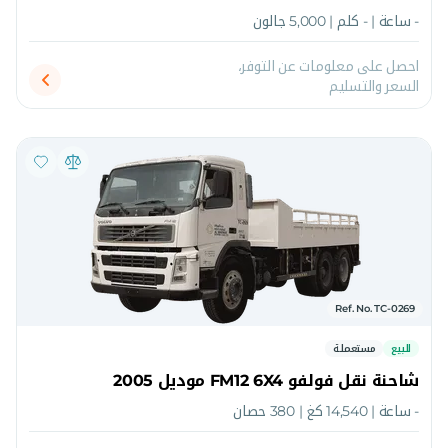
- ساعة | - كلم | 5,000 جالون
احصل على معلومات عن التوفر،
السعر والتسليم
Ref. No. TC-0269
للبيع
مستعملة
شاحنة نقل فولفو FM12 6X4 موديل 2005
- ساعة | 14,540 كغ | 380 حصان