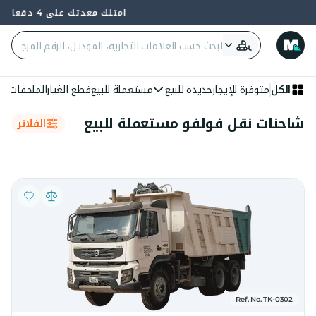
امتلك معدتك على 4 دفعات — 0% فائدة وبدون بنك
الكل
متوفرة للإيجار
جديدة للبيع
مستعملة للبيع
قطع الغيار
الملحقات
الع
شاحنات نقل فولفو مستعملة للبيع
الفلاتر
Ref. No. TK-0302