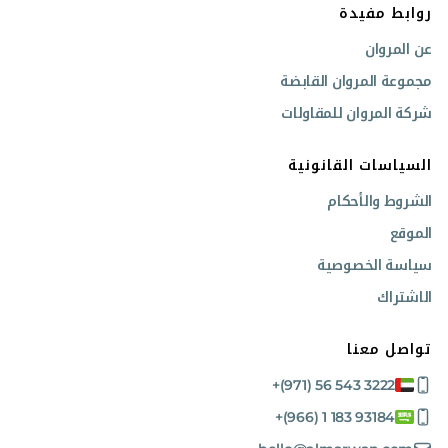
روابط مفيدة
تطبيقات شاحنات النقل فولفو
عن المروان
الشحن لمسافات طويلة.
مجموعة المروان القابضة
التوزيع الإقليمي.
نقل مواد البناء.
شركة المروان للمقاولات
الخدمات اللوجستية في التعدين.
النقل الثقيل المتخصص.
السياسات القانونية
اشترِ بثقة مع المروان
الشروط والأحكام
استكشف مجموعة المروان من شاحنات فولفو المستعملة، مع خيارات شراء مرنة
الموقع
ودعم فني متخصص لتلبية متطلباتك التشغيلية. لمعرفة التوافر الحالي
والمواصفات التفصيلية والأسعار،
تواصل معنا
.
سياسة الخصوصية
الاشتراك
تواصل معنا
+(971) 56 543 3222
+(966) 1 183 93184