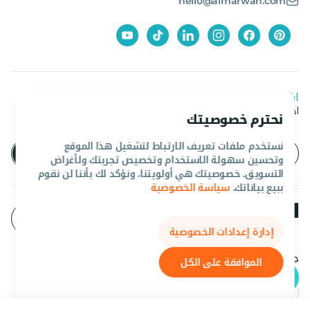
hello@almarwan.com
اشترك في نشرتنا الإخبارية
احصل على آخر العروض والأخبار من المروان
نحترم خصوصيتك
نستخدم ملفات تعريف الارتباط لتشغيل هذا الموقع
وتحسين سهولة الاستخدام وتخصيص تجربتك ولأغراض
التسويق. خصوصيتك هي أولويتنا، ونؤكد لك بأننا لن نقوم
ببيع بياناتك.
سياسة الخصوصية
إدارة إعدادات الخصوصية
جميع الحقوق محفوظه المروان 2026©.
الموافقة على الكل
عربي
AED