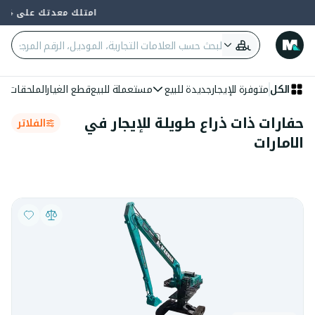
امتلك معدتك على 4 دفعات — 0% فائدة وبدون بنك
الكل
متوفرة للإيجار
جديدة للبيع
مستعملة للبيع
قطع الغيار
الملحقات
الع
حفارات ذات ذراع طويلة للإيجار في
الفلاتر
الامارات