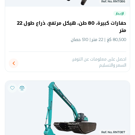
Ref. No. RNT086
للإيجار
حفارات كبيرة، 80 طن، هيكل مرتفع، ذراع طول 22
متر
80,500 كغ | 22 متر | 510 حصان
احصل على معلومات عن التوفر،
السعر والتسليم
Ref. No. RNT087