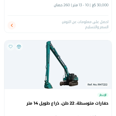
30,000 كغ | 10 - 13 متر | 260 حصان
احصل على معلومات عن التوفر،
السعر والتسليم
Ref. No. RNT222
للإيجار
حفارات متوسطة، 22 طن، ذراع طويل 14 متر