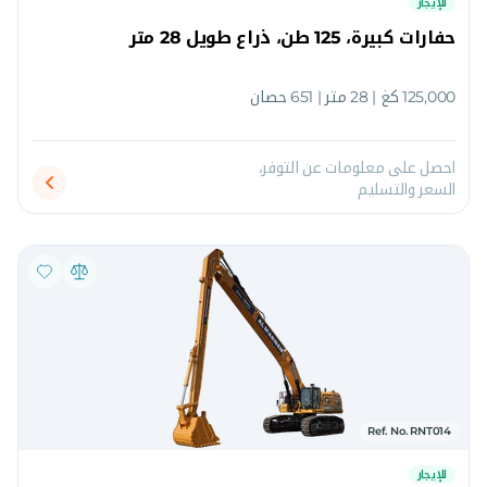
للإيجار
حفارات كبيرة، 125 طن، ذراع طويل 28 متر
125,000 كغ | 28 متر | 651 حصان
احصل على معلومات عن التوفر،
السعر والتسليم
Ref. No. RNT014
للإيجار