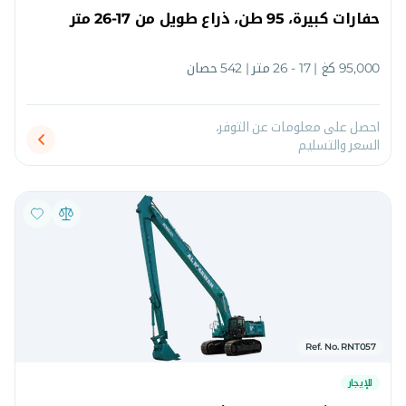
حفارات كبيرة، 95 طن، ذراع طويل من 17-26 متر
95,000 كغ | 17 - 26 متر | 542 حصان
احصل على معلومات عن التوفر،
السعر والتسليم
Ref. No. RNT057
للإيجار