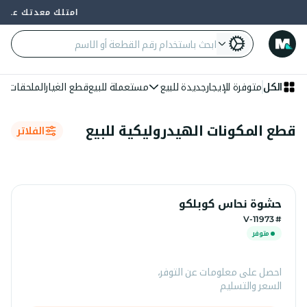
امتلك معدتك على 4 دفعات — 0% فائدة وبدون بنك
الكل
متوفرة للإيجار
جديدة للبيع
مستعملة للبيع
قطع الغيار
الملحقات
الع
قطع المكونات الهيدروليكية للبيع
الفلاتر
حشوة نحاس كوبلكو
# 11973-V
متوفر
احصل على معلومات عن التوفر،
السعر والتسليم