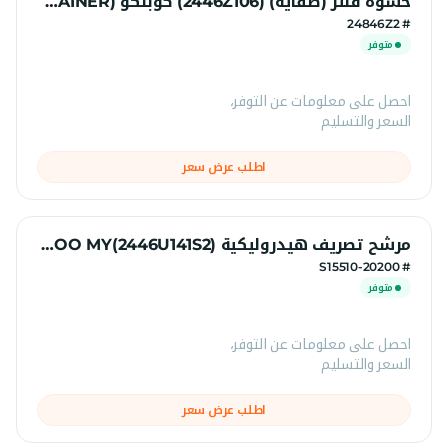
حشوة فلتر (صفاية) (2446Z106) كوبلكو (STRAINER)(2446Z106)
# 24846Z2
متوفر
احصل على معلومات عن التوفر،
السعر والتسليم
اطلب عرض سعر
مرشح تصريف هيدروليكية (2446U141S2)HS code 842129 COO MY كوبلكو
# S15510-20200
متوفر
احصل على معلومات عن التوفر،
السعر والتسليم
اطلب عرض سعر