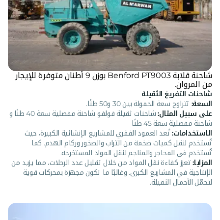
شاحنة قلابة Benford PT9003 بوزن 9 أطنان متوفرة للإيجار
من المروان.
شاحنات التفريغ الثقيلة
السعة:
تتراوح سعة الحمولة بين 30 و50 طنًا.
على سبيل المثال:
شاحنات ثقيلة فولفو شاحنة مفصلية سعة 40 طنًا و
شاحنة مفصلية سعة 45 طنًا
الاستخدامات:
تُعد العمود الفقري للمشاريع الإنشائية الكبيرة، حيث
تُستخدم لنقل كميات ضخمة من التراب والصخور وركام الهدم. كما
تُستخدم في المحاجر والمناجم لنقل المواد المستخرجة.
المزايا:
تعزز كفاءة نقل المواد من خلال تقليل عدد الرحلات، مما يزيد من
الإنتاجية في المشاريع الكبرى. وغالبًا ما تكون مجهزة بمحركات قوية
لتحمّل الأحمال الثقيلة.