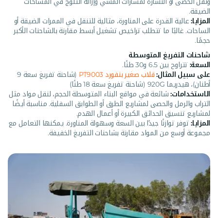
ونقل الحصى أو النشارة لمسارات المشي وإزالة الثلوج في المساحات
الضيقة.
المزايا:
عالية القدرة على المناورة، مثالية للتنقل في الممرات الضيقة أو
الساحات. غالبًا ما تتطلب تراخيص تشغيل أبسط مقارنة بالشاحنات الأكبر
حجمًا.
شاحنات التفريغ المتوسطة
السعة:
تتراوح بين 6.5 و30 طنًا.
على سبيل المثال:
قلاب صغير بنفورد PT9003
(شاحنة تفريغ سعة 9
أطنان)، هيدريما 920G (شاحنة تفريغ سعة 18 طنًا)
الاستخدامات:
شائعة في مواقع البناء المتوسطة الحجم، لنقل مواد مثل
التراب والرمل والحصى لمشاريع الطرق أو الطوابق السفلية. مناسبة أيضًا
لمشاريع تنسيق الحدائق الكبيرة أو أعمال الهدم.
المزايا:
توفر توازنًا جيدًا بين السعة وسهولة المناورة. يمكنها التعامل مع
مجموعة أوسع من المواد مقارنة بشاحنات التفريغ الخفيفة.