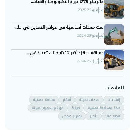
كاتربيلر 775: ثورة التكنولوجيا والقياد...
نُشر
مايو 26 2025
ست معدات أساسية في مواقع التعدين في عا...
نُشر
مايو 29 2024
عمالقة النقل: أكبر 10 شاحنات ثقيلة في ...
نُشر
أبريل 26 2024
العلامات
إنشاءات
معدات ثقيلة
أفكار
سلامة مهنية
صحة وسلامة مهنية
صيانة
قوائم تدقيق صيانة
قطع غيار
تأجير
تقارير فحص