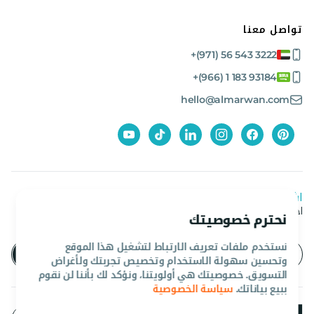
تواصل معنا
+(971) 56 543 3222
+(966) 1 183 93184
hello@almarwan.com
اشترك في نشرتنا الإخبارية
احصل على آخر العروض والأخبار من المروان
نحترم خصوصيتك
نستخدم ملفات تعريف الارتباط لتشغيل هذا الموقع
وتحسين سهولة الاستخدام وتخصيص تجربتك ولأغراض
التسويق. خصوصيتك هي أولويتنا، ونؤكد لك بأننا لن نقوم
ببيع بياناتك.
سياسة الخصوصية