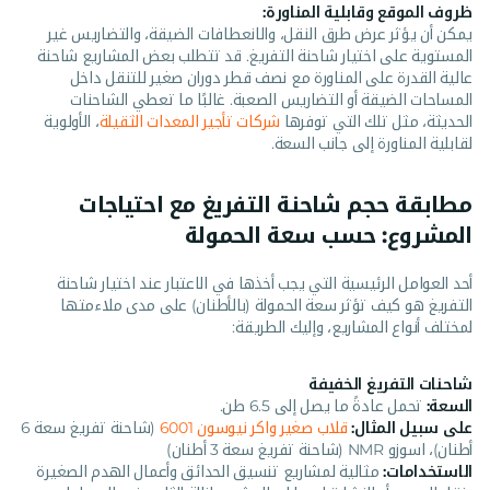
ظروف الموقع وقابلية المناورة:
يمكن أن يؤثر عرض طرق النقل، والانعطافات الضيقة، والتضاريس غير
المستوية على اختيار شاحنة التفريغ. قد تتطلب بعض المشاريع شاحنة
عالية القدرة على المناورة مع نصف قطر دوران صغير للتنقل داخل
المساحات الضيقة أو التضاريس الصعبة. غالبًا ما تعطي الشاحنات
الحديثة، مثل تلك التي توفرها
شركات تأجير المعدات الثقيلة
، الأولوية
لقابلية المناورة إلى جانب السعة.
مطابقة حجم شاحنة التفريغ مع احتياجات
المشروع: حسب سعة الحمولة
أحد العوامل الرئيسية التي يجب أخذها في الاعتبار عند اختيار شاحنة
التفريغ هو كيف تؤثر سعة الحمولة (بالأطنان) على مدى ملاءمتها
لمختلف أنواع المشاريع، وإليك الطريقة:
شاحنات التفريغ الخفيفة
السعة:
تحمل عادةً ما يصل إلى 6.5 طن.
على سبيل المثال:
قلاب صغير واكر نيوسون 6001
(شاحنة تفريغ سعة 6
أطنان)، اسوزو NMR (شاحنة تفريغ سعة 3 أطنان)
الاستخدامات:
مثالية لمشاريع تنسيق الحدائق وأعمال الهدم الصغيرة