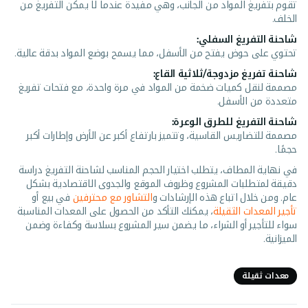
تقوم بتفريغ المواد من الجانب، وهي مفيدة عندما لا يمكن التفريغ من
الخلف.
شاحنة التفريغ السفلي:
تحتوي على حوض يفتح من الأسفل، مما يسمح بوضع المواد بدقة عالية.
شاحنة تفريغ مزدوجة/ثلاثية القاع:
مصممة لنقل كميات ضخمة من المواد في مرة واحدة، مع فتحات تفريغ
متعددة من الأسفل.
شاحنة التفريغ للطرق الوعرة:
مصممة للتضاريس القاسية، وتتميز بارتفاع أكبر عن الأرض وإطارات أكبر
حجمًا.
في نهاية المطاف، يتطلب اختيار الحجم المناسب لشاحنة التفريغ دراسة
دقيقة لمتطلبات المشروع وظروف الموقع والجدوى الاقتصادية بشكل
عام. ومن خلال اتباع هذه الإرشادات و
التشاور مع محترفين
في بيع أو
تأجير المعدات الثقيلة
، يمكنك التأكد من الحصول على المعدات المناسبة
سواء للتأجير أو الشراء، ما يضمن سير المشروع بسلاسة وكفاءة وضمن
الميزانية.
معدات ثقيلة