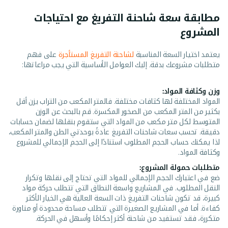
مطابقة سعة شاحنة التفريغ مع احتياجات
المشروع
يعتمد اختيار السعة المناسبة
لشاحنة التفريغ المستأجرة
على فهم
متطلبات مشروعك بدقة. إليك العوامل الأساسية التي يجب مراعاتها:
وزن وكثافة المواد:
المواد المختلفة لها كثافات مختلفة. فالمتر المكعب من التراب يزن أقل
بكثير من المتر المكعب من الصخور المكسرة. قم بالبحث عن الوزن
المتوسط لكل متر مكعب من المواد التي ستقوم بنقلها لضمان حسابات
دقيقة. تحسب سعات شاحنات التفريغ عادةً بوحدتي الطن والمتر المكعب،
لذا يمكنك حساب الحجم المطلوب استنادًا إلى الحجم الإجمالي للمشروع
وكثافة المواد.
متطلبات حمولة المشروع:
ضع في اعتبارك الحجم الإجمالي للمواد التي تحتاج إلى نقلها وتكرار
النقل المطلوب. في المشاريع واسعة النطاق التي تتطلب حركة مواد
كبيرة، قد تكون شاحنات التفريغ ذات السعة العالية هي الخيار الأكثر
كفاءة. أما في المشاريع الصغيرة التي تتطلب مساحة محدودة أو مناورة
متكررة، فقد تستفيد من شاحنة أكثر إحكامًا وأسهل في الحركة.