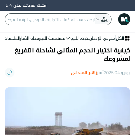
امتلك معدتك على 4 دفعات — 0% فائدة وبدون بنك
الكل
متوفرة للإيجار
جديدة للبيع
مستعملة للبيع
قطع الغيار
الملحقات
الع
كيفية اختيار الحجم المثالي لشاحنة التفريغ
لمشروعك
يونيو 04 2025
نُشر
زهير الميداني