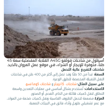
أسطول من شاحنات فولفو A45G القلابة المفصلية سعة 45
طناً، متوفرة للإيجار أو الشراء، في موقع عمل المروان بالذيد.
شاحنات التفريغ عالية التحمل
السعة:
تبدأ من 50 طنًا وقد تصل إلى أكثر من 400 طن في شاحنات
النقل الثقيلة المخصصة للطرق الوعرة.
على سبيل المثال:
شاحنات كاتربيلر
و
شاحنات كوماتسو
.
الاستخدامات:
تُستخدم بشكل أساسي في عمليات التعدين واسعة
النطاق لنقل كميات هائلة من الخام، الفحم، أو الصخور.
المزايا:
مصممة لتحمل الظروف القاسية ونقل كميات ضخمة من المواد،
مع عمر تشغيلي طويل وأداء فائق في البيئات الصعبة.