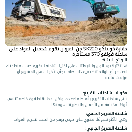
حفارة كوبيلكو SK220 من المروان تقوم بتحميل المواد على
شاحنة فولفو 370 مستأجرة.
اللوائح البيئية:
قد تؤثر قيود الوزن والانبعاثات على اختيار شاحنة التفريغ حسب منطقتك.
ابحث عن أي لوائح تنظيمية ذات صلة لتجنّب تأخيرات في المشروع أو
غرامات مالية.
مكونات شاحنات التفريغ:
تأتي شاحنات التفريغ بأنماط متعددة، ولكل نمط نقاط قوة خاصة تناسب
أنواعًا مختلفة من الأعمال والتطبيقات، ومنها:
شاحنة التفريغ الخلفي:
وهي الأكثر شيوعًا. تحتوي على حوض يرفع من الخلف لتفريغ المواد.
شاحنة التفريغ الجانبي: