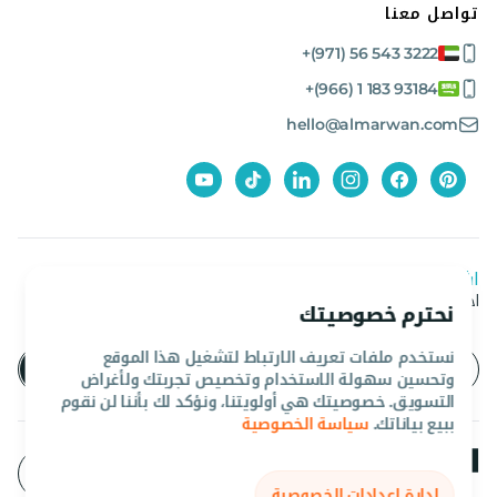
تواصل معنا
+(971) 56 543 3222
+(966) 1 183 93184
hello@almarwan.com
اشترك في نشرتنا الإخبارية
احصل على آخر العروض والأخبار من المروان
نحترم خصوصيتك
نستخدم ملفات تعريف الارتباط لتشغيل هذا الموقع
وتحسين سهولة الاستخدام وتخصيص تجربتك ولأغراض
التسويق. خصوصيتك هي أولويتنا، ونؤكد لك بأننا لن نقوم
ببيع بياناتك.
سياسة الخصوصية
إدارة إعدادات الخصوصية