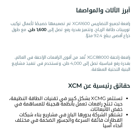
أبرز الآلات والمواصفا
رافعة لجميع التضاريس XCA1600 تم تصميمها خصيصًا لأعمال تركيب
توربينات طاقة الرياح، وتتميز بقدرة رفع تصل إلى
1,600 طن
، مع طول
ذراع أقصى يبلغ 92.4 مترًا.
رافعة زاحفة XGC88000 تُعد من أقوى الرافعات الزاحفة في العالم،
بقدرة رفع قياسية تصل إلى 4,000 طن، وتستخدم في تنفيذ مشاريع
البنية التحتية العملاقة.
حقائق رئيسية عن XCM
تستثمر XCMG بشكل كبير في تقنيات الطاقة النظيفة،
حيث تنتج رافعات تعمل بأنظمة هجينة للمساهمة في
خفض الانبعاثات.
تشتهر الشركة بدورها البارز في مشاريع بناء شبكات
القطارات فائقة السرعة والجسور الضخمة في مختلف
أنحاء آسيا