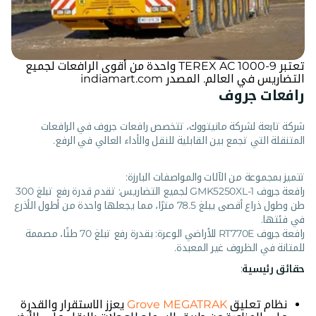
تعتبر TEREX AC 1000-9 واحدة من أقوى الرافعات لجميع
التضاريس في العالم. المصدر indiamart.com
رافعات جروف
شركة تابعة لشركة مانيتووك، تتخصص رافعات جروف في الرافعات
المتنقلة التي تجمع بين القابلية للنقل والأداء العالي في الرفع.
تتميز بمجموعة من الآلات والمواصفات البارزة:
رافعة جروف GMK5250XL-1 لجميع التضاريس: تقدم قدرة رفع تبلغ 300
طن وطول ذراع أقصى يبلغ 78.5 مترًا، مما يجعلها واحدة من أطول الأذرع
في فئتها.
رافعة جروف RT770E للأراضي الوعرة: بقدرة رفع تبلغ 70 طنًا، مصممة
للمتانة في الظروف غير المعبدة.
حقائق رئيسية
:
نظام تعليق
Grove MEGATRAK
يعزز الاستقرار والقدرة