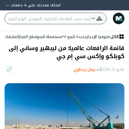
امتلك معدتك على 4 دفعات — 0% فائدة وبدون بنك
الكل
متوفرة للإيجار
جديدة للبيع
مستعملة للبيع
قطع الغيار
الملحقات
الع
قائمة الرافعات عالميا: من ليبهير وساني إلى
كوبلكو وإكس سي إم جي
مايو 22 2025
نُشر
بيان ريحاوي