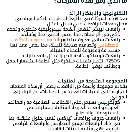
ما الذي يميز هذه الشركات؟
التكنولوجيا والابتكار الرائد
تعد هذه الشركات في طليعة التطورات التكنولوجية في
مجال معدات الرافعات. على سبيل المثال:
رافعات ليبهر
تتضمن أنظمة هيدروليكية متطورة وتحكم
ذكي في الرافعات، مما يضمن أقصى دقة وكفاءة.
رافعات ساني
معروفة بتطوير
أنظمة مدعومة بالذكاء
الاصطناعي
وتصاميم صديقة للبيئة، مما يجعل معداتها
مستدامة وموثوقة للمهام الثقيلة.
رافعات كوبيلكو
، خاصة الطرازات مثل رافعة الزاحف
7250S، تتميز بتقنيات مبتكرة مثل أنظمة استشعار الحمل
ووظائف توفير الطاقة.
المجموعة المتنوعة من المنتجات
تقديم مجموعة واسعة من الرافعات يضمن أن هذه العلامات
التجارية تلبي احتياجات العديد من الصناعات، من البناء إلى
الموانئ:
كونِكْرِينِس
تهيمن على القطاعات الصناعية مع رافعاتها
العلوية ورافعات العارضة المثالية للعمليات في
المستودعات والمصانع.
رافعات جروف
و
رافعات تيركس
تتميز بحلول متنقلة، بما
في ذلك الرافعات لجميع التضاريس والرافعات للأراضي
الوعرة، وهي مثالية للبيئات القاسية.