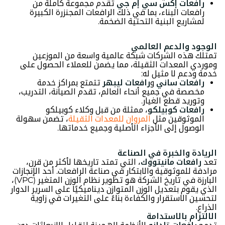
رافعات إكس سي إم جي
تقدم مجموعة كاملة من
رافعات البناء، بما في ذلك الرافعات المجنزرة الكبيرة
لمشاريع البنية التحتية الضخمة.
الوجود والدعم العالمي
تمتلك هذه الشركات شبكة عالمية واسعة من الموزعين
وموردي المعدات الثقيلة، مما يضمن للعملاء الحصول على
خدمة ودعم لا مثيل له:
رافعات ساني
و
رافعات ليبهر
تتمتع بمراكز خدمة
مخصصة في جميع أنحاء العالم، تقدم الصيانة، التدريب،
وتوريد قطع الغيار.
رافعات كوبيلكو
، ممثلة من قبل وكلاء كوبيلكو
الموثوقين مثل
المروان للمعدات الثقيلة
، تضمن سهولة
الوصول إلى الأجزاء الأصلية وجميع خدماتها.
الريادة والخبرة في الصناعة
تعد
رافعات مانيتووك
، التي تمتد تاريخها لأكثر من قرن،
مرادفة للموثوقية والابتكار في صناعة الرافعات. أحد الإنجازات
البارزة في تاريخ الشركة هو تطوير نظام الوزن المتغير (VPC)،
الذي يقوم بتعديل الوزن المتوازن ديناميكيًا على السرير الدوار
لتحسين الاستقرار والكفاءة بناءً على التغيرات في زاوية
الذراع.
الالتزام بالاستدامة