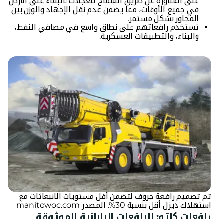
على المناورة عن طريق السماح للعجلات بالبقاء على الأرض
في جميع الأوقات، مما يضمن عدم نقل الإجهاد والوزن بين
المحاور بشكل مستمر.
تستخدم رافعاتهم على نطاق واسع في مصافي النفط،
والبناء، والتطبيقات العسكرية.
تم تصميم رافعة جروف لتضمن أقل مستويات الانبعاثات مع
استهلاك ديزل أقل بنسبة 30%. المصدر manitowoc.com
رافعات كاتو: الرافعات اليابانية الموثوقة