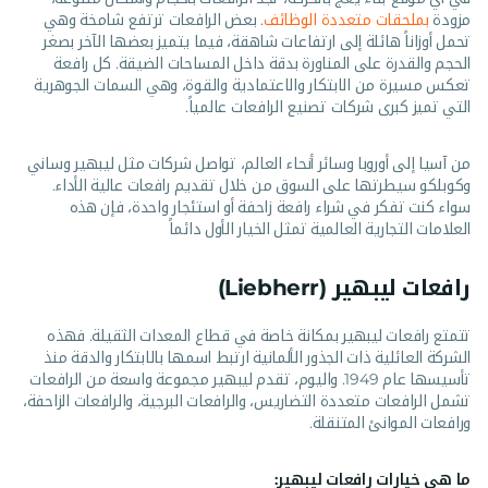
مزودة
بملحقات متعددة الوظائف
. بعض الرافعات ترتفع شامخة وهي
تحمل أوزاناً هائلة إلى ارتفاعات شاهقة، فيما يتميز بعضها الآخر بصغر
الحجم والقدرة على المناورة بدقة داخل المساحات الضيقة. كل رافعة
تعكس مسيرة من الابتكار والاعتمادية والقوة، وهي السمات الجوهرية
التي تميز كبرى شركات تصنيع الرافعات عالمياً.
من آسيا إلى أوروبا وسائر أنحاء العالم، تواصل شركات مثل ليبهير وساني
وكوبلكو سيطرتها على السوق من خلال تقديم رافعات عالية الأداء.
سواء كنت تفكر في شراء رافعة زاحفة أو استئجار واحدة، فإن هذه
العلامات التجارية العالمية تمثل الخيار الأول دائماً
رافعات ليبهير (Liebherr)
تتمتع رافعات ليبهير بمكانة خاصة في قطاع المعدات الثقيلة. فهذه
الشركة العائلية ذات الجذور الألمانية ارتبط اسمها بالابتكار والدقة منذ
تأسيسها عام 1949. واليوم، تقدم ليبهير مجموعة واسعة من الرافعات
تشمل الرافعات متعددة التضاريس، والرافعات البرجية، والرافعات الزاحفة،
ورافعات الموانئ المتنقلة.
ما هي خيارات رافعات ليبهير: