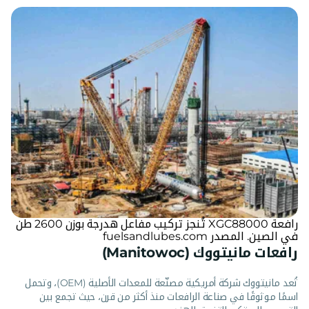
رافعة XGC88000 تُنجز تركيب مفاعل هدرجة بوزن 2600 طن
في الصين. المصدر fuelsandlubes.com
رافعات مانيتووك (Manitowoc)
تُعد مانيتووك شركة أمريكية مصنّعة للمعدات الأصلية (OEM)، وتحمل
اسمًا موثوقًا في صناعة الرافعات منذ أكثر من قرن، حيث تجمع بين