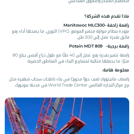
التصميم المبتكر والتفوق الهندسي
ماذا تقدم هذه الشركة؟
رافعة زاحفة -Manitowoc MLC300
مزودة بنظام موازنة متغير الموضع (VPC) الثوري، ما يمنحها أداء رفع
فائق بقدرة تصل إلى 300 طن.
رافعة برجية- Potain MDT 809
رافعة تتميز بقدرة رفع تصل إلى 40 طنًا مع طول ذراع أقصى يبلغ 80
مترًا، ما يجعلها مثالية لمشاريع البناء في المناطق الحضرية.
معلومة هامة:
رافعات مانيتووك لعبت دورًا محوريًا في بناء ناطحات سحاب شهيرة مثل
برج مركز التجارة العالمي World Trade Center في مدينة نيويورك.