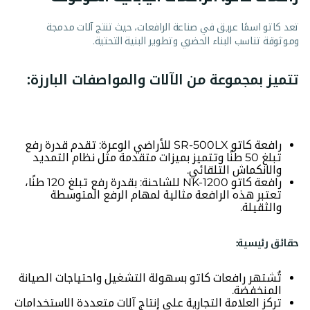
تعد كاتو اسمًا عريق في صناعة الرافعات، حيث تنتج آلات مدمجة
وموثوقة تناسب البناء الحضري وتطوير البنية التحتية.
تتميز بمجموعة من الآلات والمواصفات البارزة:
رافعة كاتو SR-500LX للأراضي الوعرة: تقدم قدرة رفع
تبلغ 50 طنًا وتتميز بميزات متقدمة مثل نظام التمديد
والانكماش التلقائي.
رافعة كاتو NK-1200 للشاحنة: بقدرة رفع تبلغ 120 طنًا،
تعتبر هذه الرافعة مثالية لمهام الرفع المتوسطة
والثقيلة.
حقائق رئيسية:
تُشتهر رافعات كاتو بسهولة التشغيل واحتياجات الصيانة
المنخفضة.
تركز العلامة التجارية على إنتاج آلات متعددة الاستخدامات