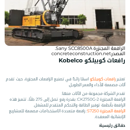
الرافعة المجنزرة Sany SCC8500A.
المصدرconcreteconstruction.net
رافعات كوبيلكو Kobelco
تعتبر
رافعات كوبيلكو
اسمًا رائدًا في تصنيع الرافعات المجنزرة، حيث تقدم
آلات مصممة للأداء والعمر الطويل.
تقدم الشركة مجموعة من الآلات منها:
الرافعة المجنزرة CK2750G-2: بقدرة رفع تصل إلى 275 طنًا، تتميز هذه
الرافعة بأنظمة توفير الطاقة والتحكم المتقدم للمشغل.
الرافعة المجنزرة S7250
: رافعة متعددة الاستخدامات مصممة للمشاريع
الإنشائية المعقدة.
حقائق رئيسية: