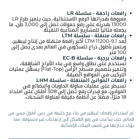
رافعات زاحفة - سلسلة LR
معروفة بقدراتها الرفع الاستثنائية، حيث يتميز طراز LR
13000 بقدرته على رفع حمولات تصل إلى 3,000 طن، ما
يجعله مثالياً للمشاريع الصناعية الثقيلة.
رافعات متنقلة - سلسلة LTM
يُعد LTM 11200-9.1 أكبر رافعة متنقلة من إنتاج ليبهير،
ويتميز بأطول ذراع تلسكوبي في العالم بمدى يصل إلى
100 متر.
رافعات برجية - سلسلة EC-B
تستخدم على نطاق واسع في بناء الأبراج الشاهقة،
وتتميز بتصميم مسطح الرأس (Flat-Top) يسهّل عمليات
التركيب في المواقع الضيقة.
رافعات الموانئ المتنقلة - سلسلة LHM
تسيطر على عمليات مناولة الحاويات والبضائع في
الموانئ، مع قدرات رفع تصل إلى 308 أطنان على امتداد
18 مترًا، فضلاً عن أنظمة دقيقة لمناولة الشحنات.
تم استخدام رافعات ليبهير في بناء برج خليفة في دبي، أطول مبنى في
العالم، حيث ساعدت في رفع الهيكل إلى ارتفاعات غير مسبوقة، مما
يؤكد جدارتها في أصعب البيئات الإنشائية.