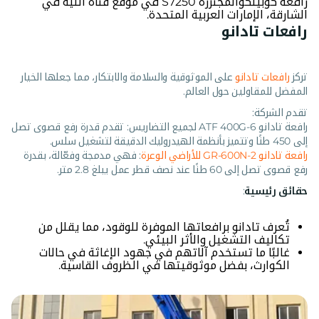
رافعة كوبيلكوالمجنزرة S7250 في موقع قناة الليه في
الشارقة، الإمارات العربية المتحدة.
رافعات تادانو
تركز
رافعات تادانو
على الموثوقية والسلامة والابتكار، مما جعلها الخيار
المفضل للمقاولين حول العالم.
تقدم الشركة:
رافعة تادانو ATF 400G-6 لجميع التضاريس: تقدم قدرة رفع قصوى تصل
إلى 450 طنًا وتتميز بأنظمة الهيدروليك الدقيقة لتشغيل سلس.
رافعة تادانو GR-600N-2 للأراضي الوعرة
: فهي مدمجة وفعّالة، بقدرة
رفع قصوى تصل إلى 60 طنًا عند نصف قطر عمل يبلغ 2.8 متر.
حقائق رئيسية
:
تُعرف تادانو برافعاتها الموفرة للوقود، مما يقلل من
تكاليف التشغيل والأثر البيئي.
غالبًا ما تستخدم آلاتهم في جهود الإغاثة في حالات
الكوارث، بفضل موثوقيتها في الظروف القاسية.