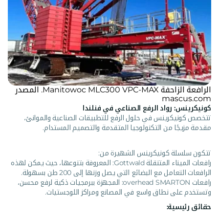
الرافعة الزاحفة Manitowoc MLC300 VPC-MAX. المصدر
mascus.com
كونيكرينس: رواد الرفع الصناعي في فنلندا
تتخصص كونيكرينس في حلول الرفع للتطبيقات الصناعية والموانئ،
مقدمة مزيجًا من التكنولوجيا المتقدمة والتصميم المستدام.
تتكون سلسلة كونيكرينس الشهيرة من:
رافعات الميناء المتنقلة Gottwald: المعروفة بتنوعها، حيث يمكن لهذه
الرافعات التعامل مع البضائع التي يصل وزنها إلى 200 طن بسهولة.
رافعات overhead SMARTON: المجهزة ببرمجيات ذكية لرفع محسن،
وتستخدم على نطاق واسع في المصانع ومراكز اللوجستيات.
حقائق رئيسية: