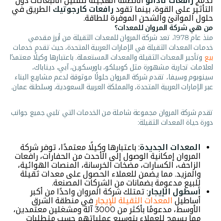
تدمج
رافعات تادانو
الأنظمة الهجينة لتقليل الانبعاثات دون
التأثير على القوة، بينما تقود
رافعات كارجوتيك
الطريق في
حلول الموانئ والشحن الموفرة للطاقة.
من هي شركة المروان للمعدات؟
منذ عام 1978، تعد شركة المروان للمعدات الثقيلة من أبرز مقدمي
خدمات المعدات الثقيلة في الإمارات العربية المتحدة، حيث تقدم خدمات
بيع
وتأجير المعدات الثقيلة والمعدات المستعملة. باعتبارها وكيلًا معتمدًا
لعلامات تجارية مشهورة مثل كوبيلكو، باورسكرين، آبي، ديناباك،
سينوبوم وسيفا، تقدم شركة المروان حلولًا موثوقة لدعم مشاريع البناء
عبر الإمارات العربية المتحدة، والمملكة العربية السعودية، وسلطنة عمان.
تقدم شركة المروان مجموعة شاملة من الخدمات التي تلبي جميع جوانب
دورة حياة المعدات الثقيلة:
المعدات الجديدة
: باعتبارها وكيلًا معتمدًا، توفر شركة
المروان إمكانية الوصول إلى الأحدث من الحفارات، رافعات
الزاحف، الكسارات، مضخات الخرسانة، المنصات الهوائية،
والمزيد. مما يضمن للعملاء الحصول على معدات ثقيلة
للبيع مدعومة بضمانات من الشركات المصنعة.
أسطول الإيجار
: تمتلك شركة المروان واحدًا من أكبر
أساطيل
المعدات الثقيلة للإيجار
في منطقة الشرق
الأوسط، مدعومًا بأكثر من 3000 آلة ومشغلين معتمدين،
مما يسمح للعملاء بتوسيع عملياتهم حسب متطلبات