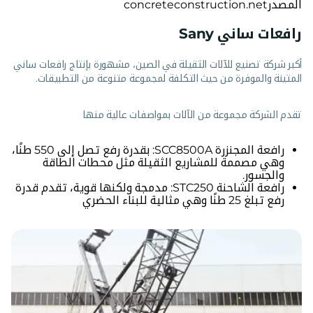
المصدرconcreteconstruction.net
رافعات ساني Sany
أكبر شركة تصنيع للآلات الثقيلة في الصين، مشهورة بإنتاج رافعات ساني
المتينة والموفرة من حيث التكلفة لمجموعة متنوعة من التطبيقات.
تقدم الشركة مجموعة من الآلات بمواصفات عالية منها
رافعة المجنزرة SCC8500A: بقدرة رفع تصل إلى 550 طنًا،
وهي مصممة للمشاريع الثقيلة مثل محطات الطاقة
والجسور.
رافعة الشاحنة STC250: مدمجة ولكنها قوية، تقدم قدرة
رفع تبلغ 25 طنًا وهي مثالية للبناء الحضري