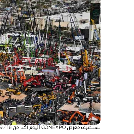
يستضيف معرض CONEXPO اليوم أكثر من 269,418 متر مربع ويضم 2000 شركة عارضة. الصورة: CONEXPO.