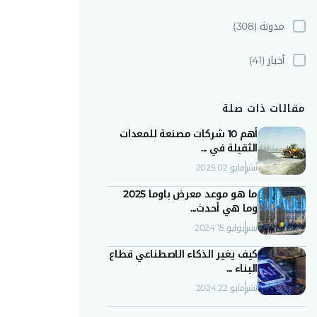
مدونة
(308)
أخبار
(41)
مقالات ذات صلة
أهم 10 شركات مصنعة للمعدات
الثقيلة في ...
نُشر
مايو 02 2025
ما هو موعد معرض باوما 2025
وما هي أحدث...
نُشر
يوليو 15 2024
كيف يغير الذكاء الاصطناعي قطاع
البناء ...
نُشر
مايو 22 2024