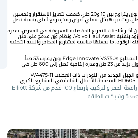
حفارة هيدروليكية جديدة بوزن يتراوح بين 19 و20 طن، صُممت لتعزيز الاستقرار وتحسين
الرفع. تعمل بمحرك كات C3.6 بقوة 133 حصان، وتتميز بهيكل سفلي أعرض وقدرة رفع أعلى بنسبة تصل
ن أكبر شاحنات التفريغ المفصلية المعروضة في المعرض، بقدرة
نقل تصل إلى 60 طن. الجيل الجديد من A60 مزود بتقنية Volvo Haul Assist، ونظام وزن مدمج على متن
الوقود، ما يجعلها مناسبة لمشاريع المحاجر والبنية التحتية
من أبرز المعدات المعروضة في هذا المجال: آلة التقطيع Edge Innovate VS750s بوزن يقارب 53 طناً،
وكسارة الصدم المتنقلة SBM REMAX 600 بوزن يزيد عن 23 طن وقدرة إنتاجية تصل إلى 600 طن في
تقدم شركة كوماتسو الجيل الجديد من اللودرات ذات العجلات WA475-11
من بين المعدات اللافتة أيضاً رافعة الحفر والتركيب بارتفاع 100 قدم من شركة Elliott