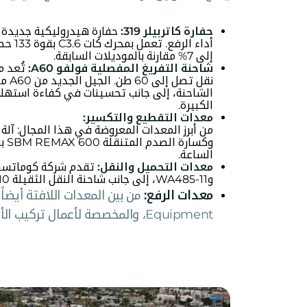
حفارة كاتربيلر 319:
أداء 
إلى 7% مقارنة بالموديلات السابقة.
شاحنة التفريغ المفصلية فولفو A60:
تُعد م
الشاحنة، إلى جانب تحسينات في كفاءة استهلاك 
الكبيرة.
معدات التقطيع والتكسير:
الساعة.
معدات التحميل والنقل:
وWA485-11، إلى جانب شاحنة النقل الثقيلة HD605-10 المصممة للأعمال الشاقة في المشاريع الكبرى.
معدات الرفع:
Equipment، والمخصصة لأعمال تركيب الأعمدة وشبكات الطاقة.