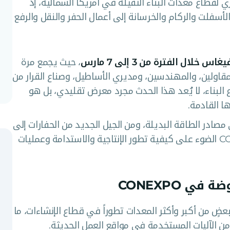
ري لقطاع معدات البناء الثقيلة في أمريكا الشمالية، إذ
سفلت والركام والخرسانة إلى أعمال الحفر والنقل والرفع
لال الفترة من 3 إلى 7 مارس
، حيث يجمع مرة
لمقاولين، والمهندسين، ومديري الأساطيل، وصناع القرار من
 البناء، لا يُعد هذا الحدث مجرد معرض تقليدي، بل هو
 القادمة.
مة التتبع المتقدمة (Telematics) إلى مصادر الطاقة البديلة، ومن الجيل الجديد من الحفارات إلى
الأساطيل الكهربائية بالكامل، يسلّط CONEXPO الضوء على كيفية تطور الإنتاجية والاستدامة وعمليات
ي CONEXPO
 CONEXPO-CON/AGG عرض بعضٍ من أكبر وأكثر المعدات تطوراً في قطاع الإنشاءات، ما
ن الآليات المستخدمة في مواقع العمل الحديثة.