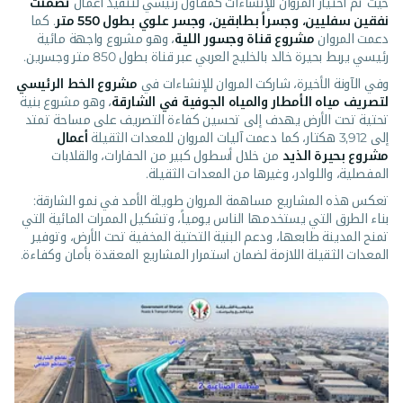
حيث تم اختيار المروان للإنشاءات كمقاول رئيسي لتنفيذ أعمال
تضمنت
نفقين سفليين، وجسراً بطابقين، وجسر علوي بطول 550 متر
. كما
دعمت المروان
مشروع قناة وجسور اللية
، وهو مشروع واجهة مائية
رئيسي يربط بحيرة خالد بالخليج العربي عبر قناة بطول 850 متر وجسرين.
وفي الآونة الأخيرة، شاركت المروان للإنشاءات في
مشروع الخط الرئيسي
لتصريف مياه الأمطار والمياه الجوفية في الشارقة
، وهو مشروع بنية
تحتية تحت الأرض يهدف إلى تحسين كفاءة التصريف على مساحة تمتد
إلى 3,912 هكتار، كما دعمت آليات المروان للمعدات الثقيلة
أعمال
مشروع بحيرة الذيد
من خلال أسطول كبير من الحفارات، والقلابات
المفصلية، واللوادر، وغيرها من المعدات الثقيلة.
تعكس هذه المشاريع مساهمة المروان طويلة الأمد في نمو الشارقة:
بناء الطرق التي يستخدمها الناس يومياً، وتشكيل الممرات المائية التي
تمنح المدينة طابعها، ودعم البنية التحتية المخفية تحت الأرض، وتوفير
المعدات الثقيلة اللازمة لضمان استمرار المشاريع المعقدة بأمان وكفاءة.