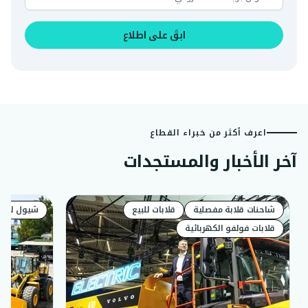
ابقَ على اطلاع
اعرف أكثر من خبراء القطاع
آخر الأخبار والمستجدات
شاحنات قلابة مفصلية
قلابات للبيع
شيول للبيع
قلابات فولفو الكهربائية