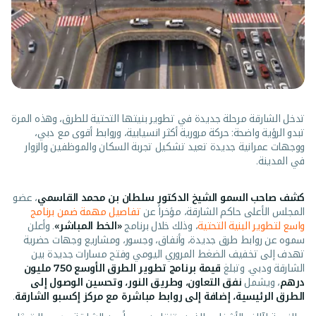
تدخل الشارقة مرحلة جديدة في تطوير بنيتها التحتية للطرق، وهذه المرة
تبدو الرؤية واضحة: حركة مرورية أكثر انسيابية، وروابط أقوى مع دبي،
ووجهات عمرانية جديدة تعيد تشكيل تجربة السكان والموظفين والزوار
في المدينة.
كشف صاحب السمو الشيخ الدكتور سلطان بن محمد القاسمي
، عضو
المجلس الأعلى حاكم الشارقة، مؤخراً عن
تفاصيل مهمة ضمن برنامج
واسع لتطوير البنية التحتية
، وذلك خلال برنامج
«الخط المباشر»
. وأعلن
سموه عن روابط طرق جديدة، وأنفاق، وجسور، ومشاريع وجهات حضرية
تهدف إلى تخفيف الضغط المروري اليومي وفتح مسارات جديدة بين
الشارقة ودبي. وتبلغ
قيمة برنامج تطوير الطرق الأوسع 750 مليون
درهم
، ويشمل
نفق التعاون، وطريق النور، وتحسين الوصول إلى
الطرق الرئيسية، إضافة إلى روابط مباشرة مع مركز إكسبو الشارقة
.