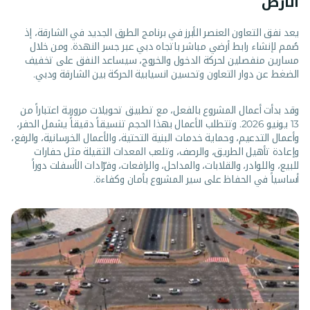
الأرض
يعد نفق التعاون العنصر الأبرز في برنامج الطرق الجديد في الشارقة، إذ
صُمم لإنشاء رابط أرضي مباشر باتجاه دبي عبر جسر النهدة. ومن خلال
مسارين منفصلين لحركة الدخول والخروج، سيساعد النفق على تخفيف
الضغط عن دوار التعاون وتحسين انسيابية الحركة بين الشارقة ودبي.
وقد بدأت أعمال المشروع بالفعل، مع تطبيق تحويلات مرورية اعتباراً من
13 يونيو 2026. وتتطلب الأعمال بهذا الحجم تنسيقاً دقيقاً يشمل الحفر،
وأعمال التدعيم، وحماية خدمات البنية التحتية، والأعمال الخرسانية، والرفع،
وإعادة تأهيل الطريق، والرصف، وتلعب المعدات الثقيلة مثل حفارات
للبيع، واللوادر، والقلابات، والمداحل، والرافعات، وفرّادات الأسفلت دوراً
أساسياً في الحفاظ على سير المشروع بأمان وكفاءة.