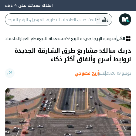
امتلك معدتك على 4 دفعات — 0% فائدة وبدون بنك
الكل
متوفرة للإيجار
جديدة للبيع
مستعملة للبيع
قطع الغيار
الملحقات
الع
دربك سالك: مشاريع طرق الشارقة الجديدة
لروابط أسرع وأنفاق أكثر ذكاء
يونيو 19 2026
نُشر
أريج قهوجي