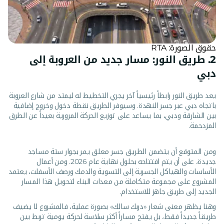
حقوق الصورة: RTA
2. طريق النور: مسار جديد من العروبة إلى
دبي
يعد طريق النور رابطاً رئيسياً آخر يجري التخطيط له ليمتد من شارع العروبة
باتجاه دبي عبر جسر النهدة. وسيوفر الطريق نقطة دخول وخروج إضافية
بين الشارقة ودبي، بما يساعد على توزيع الحركة المرورية بعيداً عن الطرق
المزدحمة.
ومن المتوقع أن يتضمن الطريق جسر معلق يمر بجوار ستة مساجد
جديدة، على أن يتم افتتاحه بحلول نهاية عام 2026. ومن أعمال
الأساسات والهياكل الجسرية إلى التسوية والدمك ورصف الأسفلت، يعتمد
المشروع على مجموعة متكاملة من معدات البناء لتحويل هذا المسار
الجديد إلى طريق جاهز للاستخدام.
وهنا يظهر معنى شعار «دربك سالك» بصورة عملية، فالمشروع لا يضيف
طريقاً جديداً فقط، بل يفتح مساراً أكثر سلاسة لحركة يومية تربط بين