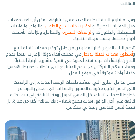
النهائية.
وفي مشاريع البنية التحتية الجديدة في الشارقة، يمكن أن تلعب معدات
مثل الحفارات المجنزرة، و
الحفارات ذات الذراع الطويل
، واللوادر، والقلابات
المفصلية، والبلدوزرات، و
الرافعات المجنزرة
، والمداحل، وفرّادات الأسفلت
أدواراً مختلفة بحسب مرحلة التنفيذ.
تدعم آليات المروان كبار المقاولين من خلال توفير معدات ثقيلة للبيع
و
أسطول معدات ثقيلة للإيجار
في مختلف أنحاء دولة الإمارات، بينما تقدم
المروان للإنشاءات خبرة تمتد لعقود في تنفيذ مشاريع البنية التحتية.
ومعاً، تسهم الشركتان في دعم المشاريع التي تتطلب تخطيطاً هندسياً
دقيقاً وأداءً موثوقاً في موقع العمل.
فمن مداحل الطرق التي تضغط طبقات الرصف الجديدة، إلى الرافعات
التي تدعم تركيب مكونات الجسور، والحفارات التي تعمل بالقرب من
خطوط الخدمات، تساعد كل آلة في تحويل رؤية الشارقة إلى بنية تحتية
قائمة على أرض الواقع. وبذلك يصبح شعار «دربك سالك» أكثر من عبارة، بل
نتيجة لعمل هندسي وميداني متكامل.