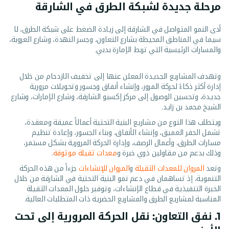
مرحلة جديدة لشبكة الطرق في الشارقة
أدى النمو المتواصل في الشارقة إلى زيادة الضغط على شبكة الطرق، لا
سيما في المناطق المحيطة بشارع التعاون، وجسر النهدة، وشارع العروبة،
والمسارات الرئيسية التي تربط الإمارة بدبي.
وتهدف المشاريع الجديدة المعلن عنها إلى تخفيف الازدحام من خلال
إدارة أكثر ذكاءً لحركة المرور، وإنشاء أنفاق وجسور وتحويلات مرورية
جديدة، وتحسين الوصول إلى مركز إكسبو الشارقة، وشارع الإمارات، وشارع
الشيخ محمد بن زايد.
ويتطلب هذا النوع من مشاريع البنية التحتية أعمالاً عميقة ومعقدة،
تشمل الحفر العميق، وإنشاء الأنفاق، وبناء الجسور، وإعادة تنظيم
مسارات الطرق، وأعمال الرصف، وإدارة الحركة المرورية بشكل مستمر،
وذلك بدعم من مقاولين ذوي خبرة و
معدات ثقيلة موثوقة
.
وتعد
المروان للمعدات الثقيلة
و
المروان للإنشاءات
جزءاً من هذه الحركة
التنموية، إذ تساهمان في دعم نمو البنية التحتية في الشارقة من خلال
الخبرة التنفيذية في قطاع الإنشاءات، وتوفير حلول المعدات الثقيلة
المناسبة لمشاريع الطرق والمشاريع الحضرية ذات المتطلبات العالية.
1. نفق التعاون: نقل الحركة المرورية إلى تحت