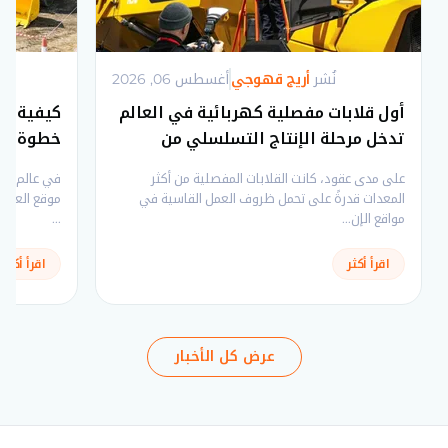
نُشر
أريج قهوجي
2026 ,أغسطس 06
أول قلابات مفصلية كهربائية في العالم
كيفية تش
تدخل مرحلة الإنتاج التسلسلي من
خطوة بخ
فولفو لمعدات الإنشاء
على مدى عقود، كانت القلابات المفصلية من أكثر
في عالم الإ
المعدات قدرةً على تحمل ظروف العمل القاسية في
موقع العمل.
مواقع الإن...
...
اقرأ أكثر
اقرأ أكثر
عرض كل الأخبار