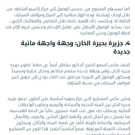
كما سيسهم المشروع في تحسين الوصول إلى مركز إكسبو الشارقة، من
خلال لوحات إرشادية توجه الزوار مباشرة إلى المركز ومواقف السيارات
التابعة له. ويكتسب ذلك أهمية خاصة خلال المعارض والفعاليات الكبرى،
حيث يساعد الوصول الأسهل على تقليل الازدحام وتحسين تجربة الزائر منذ
لحظة الوصول وحتى المغادرة.
4. جزيرة بحيرة الخان: وجهة واجهة مائية
جديدة
كشف صاحب السمو الشيخ الدكتور سلطان أيضاً عن خطط تطوير جزيرة
بحيرة الخان، وهي وجهة جديدة ستضم مطاعم ومحال تجارية ومسرحاً.
وسيكون الوصول إلى الجزيرة عبر نفق تحت الماء يؤدي إلى مرفق كبير
لمواقف السيارات في مدينة الشارقة.
وعلى عكس المشاريع التي تركز بصورة أساسية على الطرق، تجمع جزيرة
بحيرة الخان بين البنية التحتية والسياحة والترفيه وتطوير الواجهات
المائية. ويتطلب بناء نفق تحت الماء مستوى عالياً من الدقة الهندسية،
بما يشمل دعم أعمال الحفر، وأنظمة العزل المائي، والصرف، والأعمال
الخرسانية، والحماية طويلة الأمد من ضغط المياه والتآكل. وستكون
المعدات الثقيلة الموثوقة عنصراً أساسياً لتنفيذ هذا النوع من المشاريع
الحضرية والبحرية المعقدة.