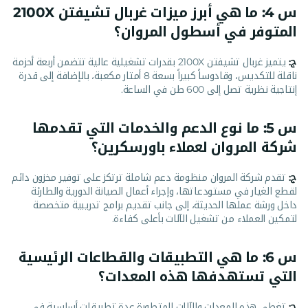
س 4: ما هي أبرز ميزات غربال تشيفتن 2100X
المتوفر في أسطول المروان؟
ج:
يتميز غربال تشيفتن 2100X بقدرات تشغيلية عالية تتضمن أربعة أحزمة
ناقلة للتكديس، وقادوساً كبيراً بسعة 8 أمتار مكعبة، بالإضافة إلى قدرة
إنتاجية نظرية تصل إلى 600 طن في الساعة.
س 5: ما نوع الدعم والخدمات التي تقدمها
شركة المروان لعملاء باورسكرين؟
ج:
تقدم شركة المروان منظومة دعم شاملة ترتكز على توفير مخزون دائم
لقطع الغيار في مستودعاتها، وإجراء أعمال الصيانة الدورية والطارئة
داخل ورشة عملها الحديثة، إلى جانب تقديم برامج تدريبية متخصصة
لتمكين العملاء من تشغيل الآلات بأعلى كفاءة.
س 6: ما هي التطبيقات والقطاعات الرئيسية
التي تستهدفها هذه المعدات؟
ج:
تغطي هذه المعدات والآلات المتطورة عدة تطبيقات أساسية في