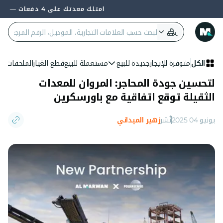
امتلك معدتك على 4 دفعات — 0% فائدة وبدون بنك
الكل
متوفرة للإيجار
جديدة للبيع
مستعملة للبيع
قطع الغيار
الملحقات
الع
لتحسين جودة المحاجر: المروان للمعدات
الثقيلة توقع اتفاقية مع باورسكرين
يونيو 04 2025
نُشر
زهير الميداني