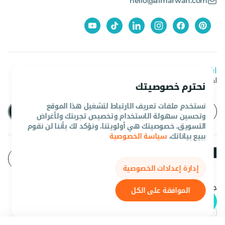
hello@almarwan.com
اشترك في نشرتنا الإخبارية
احصل على آخر العروض والأخبار من المروان
نحترم خصوصيتك
نستخدم ملفات تعريف الارتباط لتشغيل هذا الموقع
وتحسين سهولة الاستخدام وتخصيص تجربتك ولأغراض
التسويق. خصوصيتك هي أولويتنا، ونؤكد لك بأننا لن نقوم
ببيع بياناتك.
سياسة الخصوصية
إدارة إعدادات الخصوصية
جميع الحقوق محفوظه المروان 2026©.
الموافقة على الكل
عربي
AED