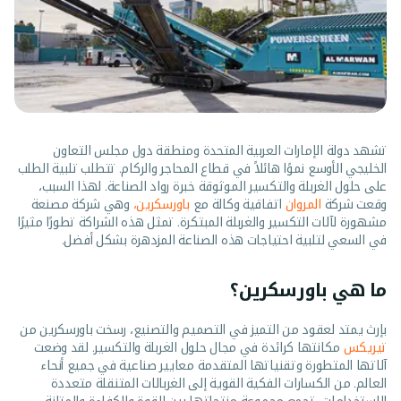
تشهد دولة الإمارات العربية المتحدة ومنطقة دول مجلس التعاون
الخليجي الأوسع نموًا هائلاً في قطاع المحاجر والركام. تتطلب تلبية الطلب
على حلول الغربلة والتكسير الموثوقة خبرة رواد الصناعة. لهذا السبب،
وقعت شركة
المروان
اتفاقية وكالة مع
باورسكرين،
وهي شركة مصنعة
مشهورة لآلات التكسير والغربلة المبتكرة. تمثل هذه الشراكة تطورًا مثيرًا
في السعي لتلبية احتياجات هذه الصناعة المزدهرة بشكل أفضل.
ما هي باورسكرين؟
بإرث يمتد لعقود من التميز في التصميم والتصنيع، رسخت باورسكرين من
تيريكس
مكانتها كرائدة في مجال حلول الغربلة والتكسير. لقد وضعت
آلاتها المتطورة وتقنياتها المتقدمة معايير صناعية في جميع أنحاء
العالم. من الكسارات الفكية القوية إلى الغربالات المتنقلة متعددة