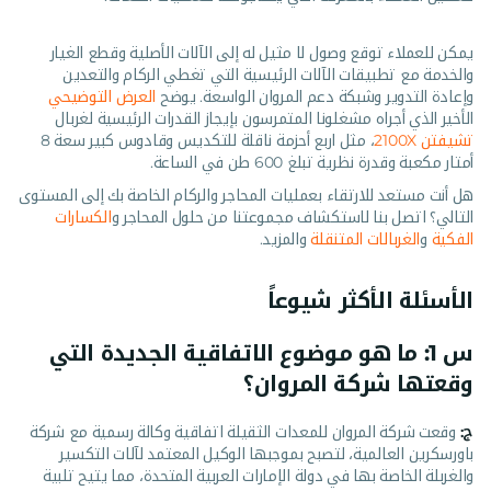
يمكن للعملاء توقع وصول لا مثيل له إلى الآلات الأصلية وقطع الغيار
والخدمة مع تطبيقات الآلات الرئيسية التي تغطي الركام والتعدين
وإعادة التدوير وشبكة دعم المروان الواسعة. يوضح
العرض التوضيحي
الأخير الذي أجراه مشغلونا المتمرسون بإيجاز القدرات الرئيسية لغربال
تشيفتن 2100X
، مثل اربع أحزمة ناقلة للتكديس وقادوس كبير سعة 8
أمتار مكعبة وقدرة نظرية تبلغ 600 طن في الساعة.
هل أنت مستعد للارتقاء بعمليات المحاجر والركام الخاصة بك إلى المستوى
التالي؟ اتصل بنا لاستكشاف مجموعتنا من حلول المحاجر و
الكسارات
الفكية
و
الغربالات المتنقلة
والمزيد.
الأسئلة الأكثر شيوعاً
س 1: ما هو موضوع الاتفاقية الجديدة التي
وقعتها شركة المروان؟
ج:
وقعت شركة المروان للمعدات الثقيلة اتفاقية وكالة رسمية مع شركة
باورسكرين العالمية، لتصبح بموجبها الوكيل المعتمد لآلات التكسير
والغربلة الخاصة بها في دولة الإمارات العربية المتحدة، مما يتيح تلبية