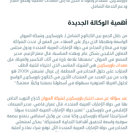
باورسكرين، سنقدم وصولاً لا مثيل له إلى المعدات الأصلية وقطع الغيار
ودعم الخدمة الشامل.
أهمية الوكالة الجديدة
من خلال الجمع بين الكتالوج الشامل لـ باورسكرين وشبكة المروان
الواسعة ونهجها الذي يركز على العملاء، من المقرر أن تحدث الشراكة
ثورة في قطاع المحاجر في دولة الإمارات العربية المتحدة ودول مجلس
التعاون الخليجي بشكل عام. وبهذه المناسبة، قال معتز الزعيم، مدير
المصنع في المروان: "بصفتها علامة بارزة في آلات التكسير والغربلة، فإن
معدات باورسكرين
هي الشريك المناسب الذي اخترناه لتلبية الطلب
المتزايد على حلول المحاجر في المنطقة. إن غربال تشيفتن 2100X هو
واحد من بين العديد من المنتجات الأخرى في كتالوج باورسكرين الواسع
لحلول الغربلة المتوفرة بسهولة في أسطولنا بصفتنا وكيلًا معتمدًا."
عند سؤاله عن سبب اختيار باورسكرين لشركة المروان
كذراع التوريد الخاص
بها في دولة الإمارات العربية المتحدة، قال عمران قاضي، مدير المبيعات
الإقليمي في باورسكرين: "تعتبر دولة الإمارات العربية المتحدة سوقًا
استراتيجيًا لشركة باورسكرين وكنا نبحث عن وكيل استباقي يتمتع ببصمة
سوقية واسعة لتحقيق أهدافنا التجارية المشتركة." يمكن لمشغلي
المحاجر في دولة الإمارات العربية المتحدة الآن توقع شراء نماذج أصلية