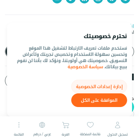
اشترك في نشرتنا الإخبارية
احصل على آخر العروض والأخبار من المروان
نحترم خصوصيتك
نستخدم ملفات تعريف الارتباط لتشغيل هذا الموقع
وتحسين سهولة الاستخدام وتخصيص تجربتك ولأغراض
التسويق. خصوصيتك هي أولويتنا، ونؤكد لك بأننا لن نقوم
ببيع بياناتك.
سياسة الخصوصية
إدارة إعدادات الخصوصية
جميع الحقوق محفوظه المروان 2026©.
الموافقة على الكل
عربي
AED
قائمة المفضلة
عربي / درهم
تسجيل الدخول
العربة
القائمة