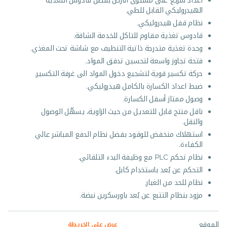
اعداد سريع على مستوى الارض بفضل قادوس التغذية
الهيدروليكي القابل للطي.
نظام قفل هيدروليكي.
قادوس تغذية مقاوم للتاكل للخدمة الشاقة.
وحدة تغذية متدرجة ذاتية التنظيف مع شاشة تحت المغذي.
فتحة تجاوز واسعة لتحسين تدفق المواد.
حركة تكسير قوية لتشجيع دخول المواد الى غرفة التكسير.
ضبط اعداد الكسارة بالكامل هيدروليكي.
وصول ممتاز أسفل الكسارة.
ناقل منتج قابل للتعديل من حيث الزاوية، يسهّل الوصول
والنقل.
استهلاك منخفض للوقود بفضل نظام الدفع المباشر عالي
الكفاءة.
نظام تحكم PLC مع وظيفة البدء التلقائي.
التحكم عن بُعد باستخدام كابل.
نظام للحد من الغبار.
مزود بنظام التتبع عن بُعد باورسكرين نبضة.
الموقع
عرض على الخريطة