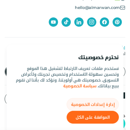
hello@almarwan.com
اشترك في نشرتنا الإخبارية
احصل على آخر العروض والأخبار من المروان
نحترم خصوصيتك
نستخدم ملفات تعريف الارتباط لتشغيل هذا الموقع
وتحسين سهولة الاستخدام وتخصيص تجربتك ولأغراض
التسويق. خصوصيتك هي أولويتنا، ونؤكد لك بأننا لن نقوم
ببيع بياناتك.
سياسة الخصوصية
إدارة إعدادات الخصوصية
جميع الحقوق محفوظه المروان 2026©.
الموافقة على الكل