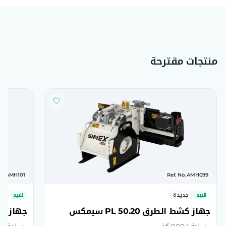
منتجات مقترحة
No. AMH101
Ref. No. AMH099
للبيع
جديدة
للبيع
جد
جهاز كشط الطرق PL 50.20 سيمكس
جهاز كشط الط