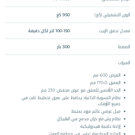
الوزن التشغيلي (كغ)
950 كغ
معدل تدفق الزيت
100-150 لتر لكل دقيقة
الضغط
300 بار
الميزات
العرض: 600 مم
العمق: 0-170 مم
الحد الأقصى للعمق مع عرض مخفض: 230 مم
نظام التسوية الذاتية: يحافظ على عمق تخطيط ثابت في
جميع الأوقات
ميل عرضي عائم مزود بمثبط
نظام رش مع خزان مدمج في الهيكل
إزاحة جانبية هيدروليكية
المادة المطحونة تبقى في منطقة العمل