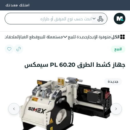
امتلك معدتك على 4 دفعات — 0% فائدة وبدون بنك
الكل
متوفرة للإيجار
جديدة للبيع
مستعملة للبيع
قطع الغيار
الملحقات
الع
للبيع
جهاز كشط الطرق PL 60.20 سيمكس
جديدة