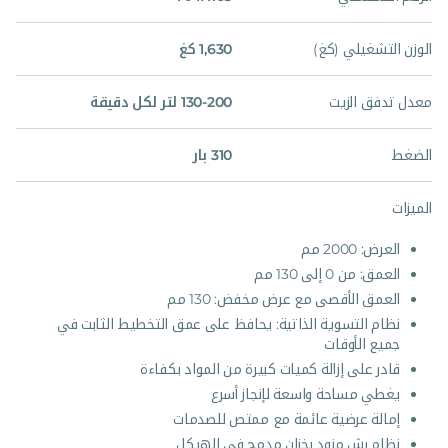
الوزن التشغيلي (كغ)
1,630 كغ
معدل تدفق الزيت
130-200 لتر لكل دقيقة
الضغط
310 بار
الميزات
العرض: 2000 مم
العمق: من 0 إلى 130 مم
العمق الأقصى مع عرض مخفض: 130 مم
نظام التسوية الذاتية: يحافظ على عمق التخطيط الثابت في
جميع الأوقات
قادر على إزالة كميات كبيرة من المواد بكفاءة
يغطي مساحة واسعة لإنجاز أسرع
إمالة عرضية عائمة مع ممتص للصدمات
نظام رش مزود بخزان مدمج في الهيكل