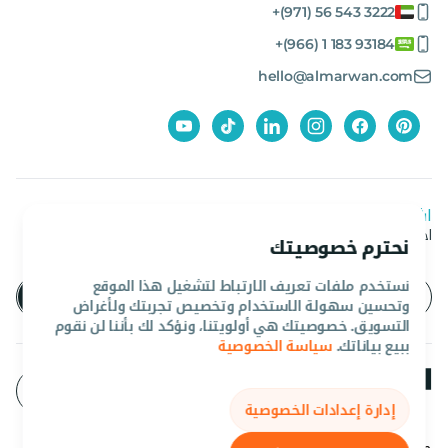
+(971) 56 543 3222
+(966) 1 183 93184
hello@almarwan.com
اشترك في نشرتنا الإخبارية
احصل على آخر العروض والأخبار من المروان
نحترم خصوصيتك
نستخدم ملفات تعريف الارتباط لتشغيل هذا الموقع
وتحسين سهولة الاستخدام وتخصيص تجربتك ولأغراض
التسويق. خصوصيتك هي أولويتنا، ونؤكد لك بأننا لن نقوم
ببيع بياناتك.
سياسة الخصوصية
إدارة إعدادات الخصوصية