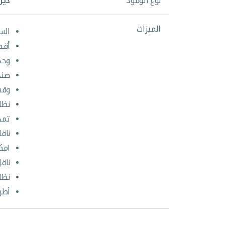
نوع الوقود
ديز
الميزات
السعة 
أقصى
وحد
صند
وقت
نظا
تمد
ناق
امك
ناق
نظا
أطر