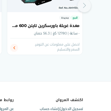
Ref. No. AMH134
للبيع
جديدة
معدة غربلة باورسكرين تايتن 600 موديل 2026
- ساعة | 12780 كغ | 56.3 حصان
احصل على معلومات عن التوفر،
السعر والتسليم
اكتشف المروان
روابط م
تسجيل الدخول/إنشاء حساب
عن المروا