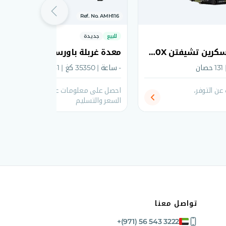
Ref. No. AMH116
للبيع
جديدة
معدة غربلة باورسكرين تشيفتن 2100X ثنائية النواقل 2026
- ساعة | 35350 كغ | 131 حصان
ن التوفر،
احصل على معلومات عن التوفر،
السعر والتسليم
تواصل معنا
+(971) 56 543 3222