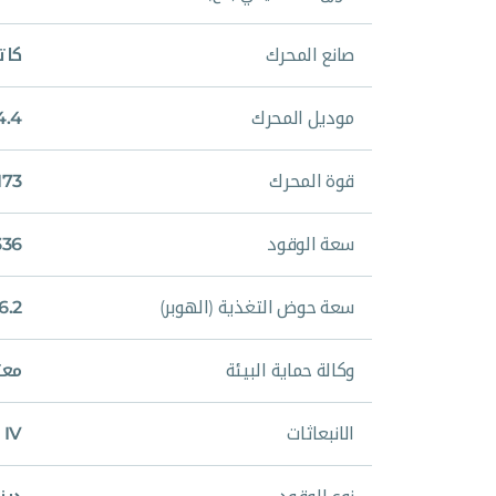
صانع المحرك
كاتر
موديل المحرك
4.4
قوة المحرك
173 حصا
سعة الوقود
336 لت
سعة حوض التغذية (الهوبر)
6.2 متر مكع
وكالة حماية البيئة
معت
الانبعاثات
 IV