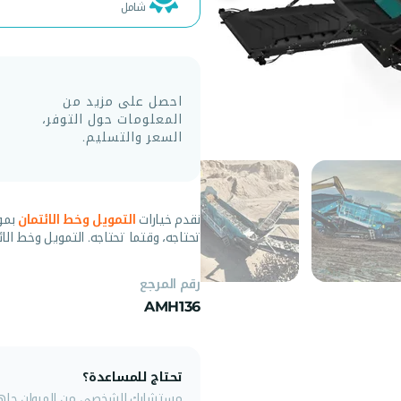
شامل
احصل على مزيد من
المعلومات حول التوفر،
السعر والتسليم.
نقدم خيارات
التمويل وخط الائتمان
بمو
تحتاجه، وقتما تحتاجه. التمويل وخط الائ
رقم المرجع
AMH136
تحتاج للمساعدة؟
مستشارك الشخصي من المروان جاهز 