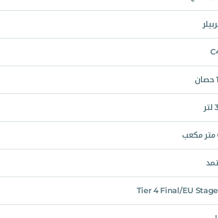
بيلر
C
ن
ر
ب
مد
Tier 4 Final/EU Stage