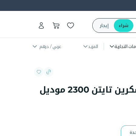
شراء
إيجار
مات التجارية
المزيد
عربي / درهم
معدة غربلة باورسكرين تايتن 2300 موديل
دة