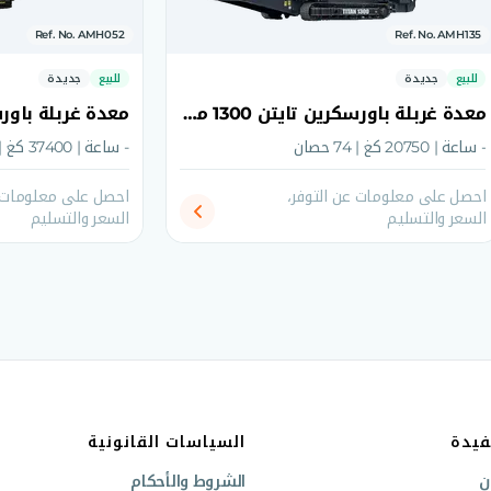
Ref. No. AMH052
Ref. No. AMH135
للبيع
جديدة
للبيع
جديدة
معدة غربلة باورسكرين تايتن 1300 موديل 2026
- ساعة | 20750 كغ | 74 حصان
- ساعة | 37400 كغ | 131 حصان
احصل على معلومات عن التوفر،
احصل على معلومات ع
السعر والتسليم
السعر والتسليم
فيدة
السياسات القانونية
ن
الشروط والأحكام