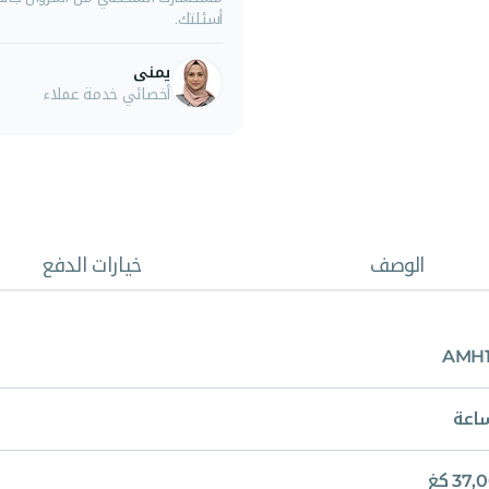
أسئلتك.
يمنى
أخصائي خدمة عملاء
الوصف
خيارات الدفع
AMH1
37 كغ