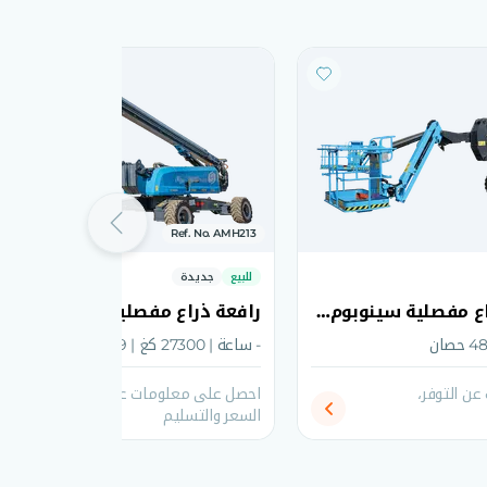
Ref. No. AMH213
للبيع
جديدة
AB15J رافعة ذراع مفصلية سينوبوم 2026
- ساعة | 27300 كغ | 99 حصان
ن التوفر،
احصل على معلومات عن التوفر،
السعر والتسليم