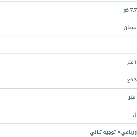
7 كغ
تر
كغ
ل
 رباعي × توجيه ثنائي