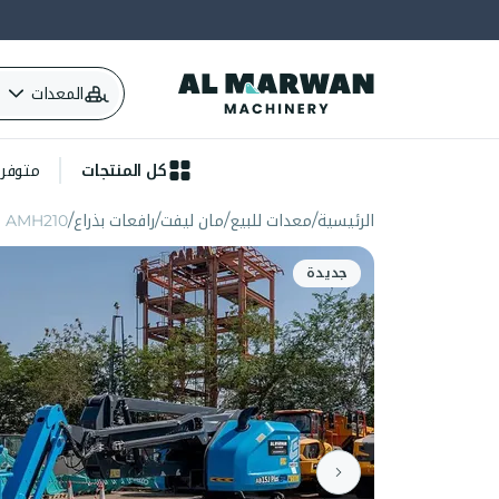
المعدات
كل المنتجات
متوفرة 
الرئيسية
معدات للبيع
مان ليفت
رافعات بذراع
AMH210
جديدة