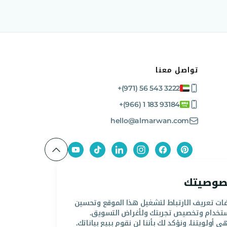
تواصل معنا
+(971) 56 543 3222
+(966) 1 183 93184
hello@almarwan.com
خصوصيتك
ت تعريف الارتباط لتشغيل هذا الموقع وتحسين
تخدام وتخصيص تجربتك ولأغراض التسويق.
ولويتنا، ونؤكد لك بأننا لن نقوم ببيع بياناتك.