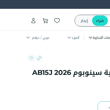
شراء
إيجار
مات التجارية
المزيد
عربي / درهم
رافعة ذراع مفصلية سينوبوم 2026 AB15J
ت