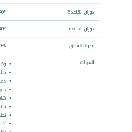
دوران القاعدة
360°/غير
دوران المنصة
80°
قدرة التسلق
0%
الميزات
وظي
نظا
دفع
دورا
شاشة
نظا
نظا
أقصى 