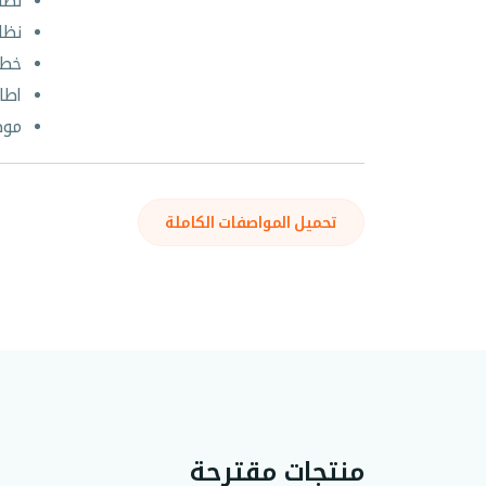
نظا
نظا
خط 
اطا
موص
تحميل المواصفات الكاملة
منتجات مقترحة