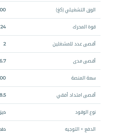
الوزن التشغيلي (كغ)
,700
قوة المحرك
24 حصان
أقصى عدد للمشغلين
2
أقصى مدى
16.7 م
سعة المنصة
300 
أقصى امتداد أفقي
8.5 متر
نوع الوقود
ديز
الدفع × التوجيه
دفع