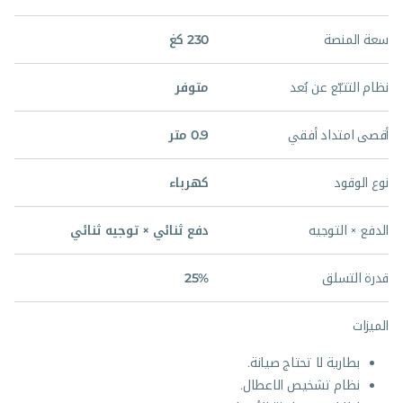
سعة المنصة
230 كغ
نظام التتبّع عن بُعد
متوفر
أقصى امتداد أفقي
0.9 متر
نوع الوقود
كهرباء
الدفع × التوجيه
دفع ثنائي × توجيه ثنائي
قدرة التسلق
25%
الميزات
بطارية لا تحتاج صيانة.
نظام تشخيص الاعطال.