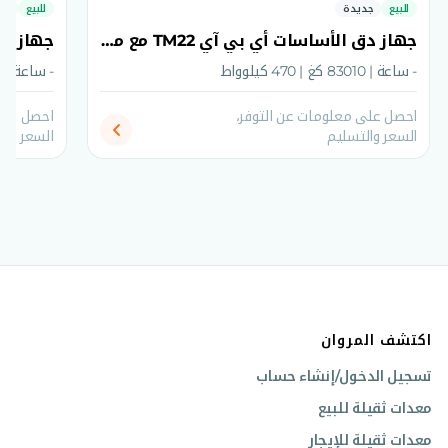
للبيع
جديدة
للبيع
جد
جهاز دق الأساسات أي بي آي TM22 مع مطرقة اهتزازية
- ساعة | 83010 كغ | 470 كيلوواط
- ساعة | 67220 كغ | 470 كيلوواط
احصل على معلومات عن التوفر،
احصل على
السعر والتسليم
السعر وال
اكتشف المروان
تسجيل الدخول/إنشاء حساب
معدات ثقيلة للبيع
معدات ثقيلة للإيجار