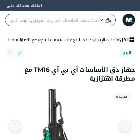
امتلك معدتك على 4 دفعات — 0% فائدة وبدون بنك
الكل
متوفرة للإيجار
جديدة للبيع
مستعملة للبيع
قطع الغيار
الملحقات
الع
للبيع
جهاز دق الأساسات أي بي آي TM16 مع
مطرقة اهتزازية
جديدة