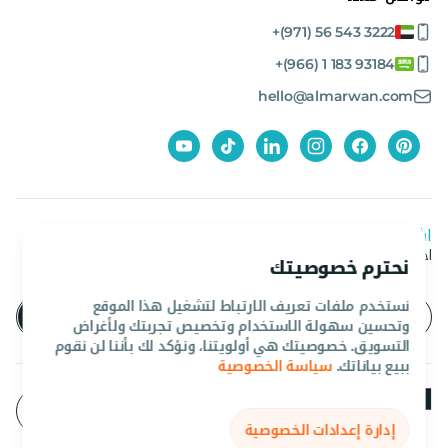
+(971) 56 543 3222
+(966) 1 183 93184
hello@almarwan.com
اشترك في نشرتنا الإخبارية
احصل على آخر العروض والأخبار من المروان
نحترم خصوصيتك
نستخدم ملفات تعريف الارتباط لتشغيل هذا الموقع
وتحسين سهولة الاستخدام وتخصيص تجربتك ولأغراض
التسويق. خصوصيتك هي أولويتنا، ونؤكد لك بأننا لن نقوم
ببيع بياناتك.
سياسة الخصوصية
إدارة إعدادات الخصوصية