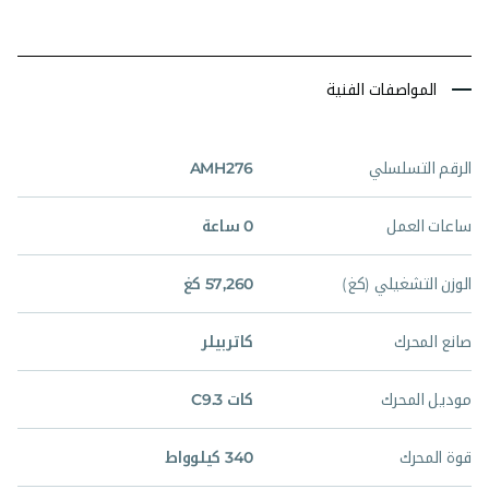
المواصفات الفنية
الرقم التسلسلي
AMH276
ساعات العمل
0 ساعة
الوزن التشغيلي (كغ)
57,260 كغ
صانع المحرك
كاتربيلر
موديل المحرك
كات C9.3
قوة المحرك
340 كيلوواط