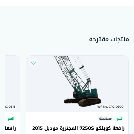
منتجات مقترحة
o. CRC-0311
Ref. No. CRC-0300
للبيع
مستعملة
للبيع
مس
رافعة كوبلكو 7250S المجنزرة موديل 2015
رافعة كوبلكو 7250S ا