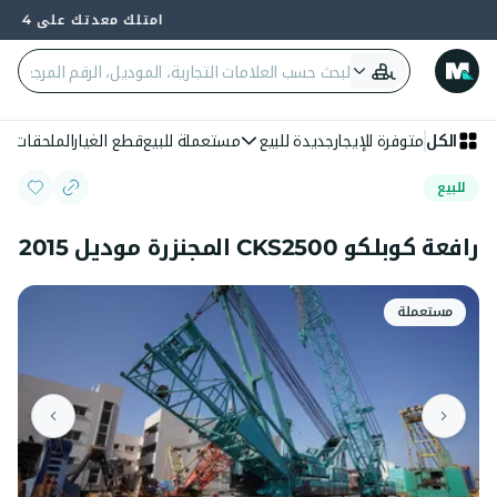
امتلك معدتك على 4 دفعات — 0% فائدة وبدون بنك
الكل
متوفرة للإيجار
جديدة للبيع
مستعملة للبيع
قطع الغيار
الملحقات
الع
للبيع
رافعة كوبلكو CKS2500 المجنزرة موديل 2015
مستعملة