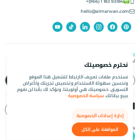
+(966) 1 183 93184
hello@almarwan.com
اشترك في نشرتنا الإخبارية
احصل على آخر العروض والأخبار من المروان
نحترم خصوصيتك
نستخدم ملفات تعريف الارتباط لتشغيل هذا الموقع
وتحسين سهولة الاستخدام وتخصيص تجربتك ولأغراض
التسويق. خصوصيتك هي أولويتنا، ونؤكد لك بأننا لن نقوم
ببيع بياناتك.
سياسة الخصوصية
إدارة إعدادات الخصوصية
جميع الحقوق محفوظه المروان 2026©.
الموافقة على الكل