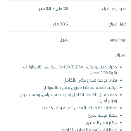
قدرة رفع الذراع
25 طن × 3.5 متر
طول الذراع
30.5 متر
نوع الوقود
ديزل
الميزات
محرك ميتسوبيشي 6M60-TLE3A سداسي الاسطوانات
بقوة 268 حصان
نظام توجيه هيدروليكي بالكامل
تركيب محكم بمطاط معزول مملوء بالسوائل
مقعد قابل للضبط بالكامل (مزود بمسند رأس، ومسند ذراع،
وحزام أمان)
عجلة قيادة قابلة للتعديل (امالة وتلسكوبية)
جهاز توجيه طارئ
جهاز قفل التعليق
جهاز قفل توجيه العجلات الخلفية