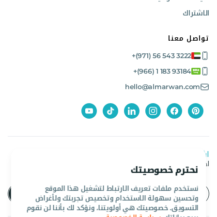
الاشتراك
تواصل معنا
+(971) 56 543 3222
+(966) 1 183 93184
hello@almarwan.com
اشترك في نشرتنا الإخبارية
احصل على آخر العروض والأخبار من المروان
نحترم خصوصيتك
نستخدم ملفات تعريف الارتباط لتشغيل هذا الموقع
وتحسين سهولة الاستخدام وتخصيص تجربتك ولأغراض
التسويق. خصوصيتك هي أولويتنا، ونؤكد لك بأننا لن نقوم