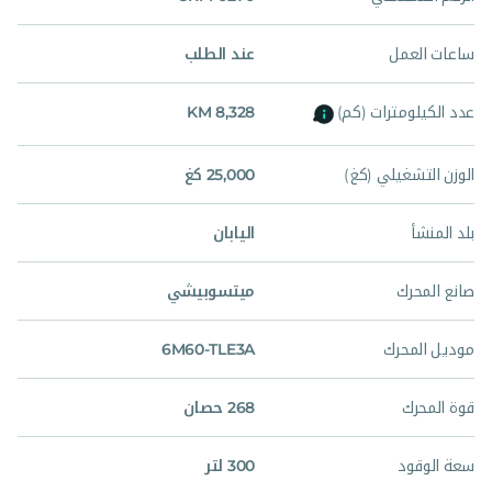
ساعات العمل
عند الطلب
عدد الكيلومترات (كم)
8,328 KM
الوزن التشغيلي (كغ)
25,000 كغ
بلد المنشأ
اليابان
صانع المحرك
ميتسوبيشي
موديل المحرك
6M60-TLE3A
قوة المحرك
268 حصان
سعة الوقود
300 لتر