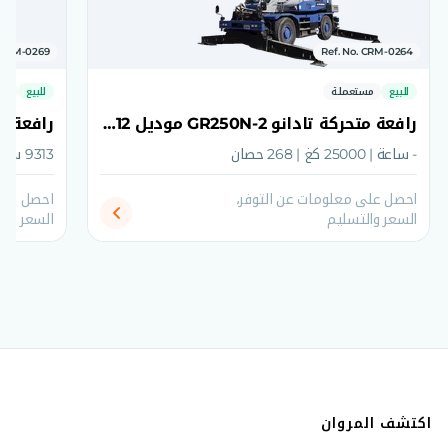
. CRM-0269
Ref. No. CRM-0264
للبيع
مستعملة
للبيع
مس
رافعة متحركة تادانو GR250N-2 موديل 2012
- ساعة | 25000 كغ | 268 حصان
9313 ساعة | 25000 كغ | 268 حصان
احصل على معلومات عن التوفر،
احصل على
السعر والتسليم
السعر وال
اكتشف المروان