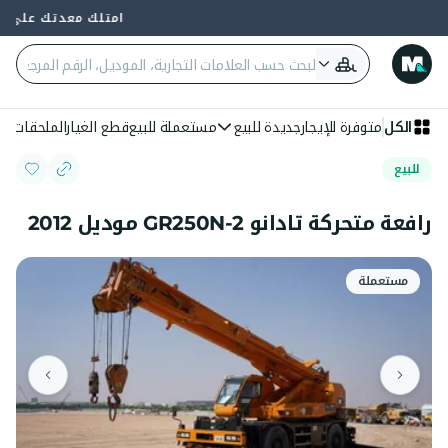
امتلك معدتك على 4 دفعات — 0% فائدة وبدون بنك
الكل
متوفرة للإيجار
جديدة للبيع
مستعملة للبيع
قطع الغيار
الملحقات
الع
للبيع
رافعة متحركة تادانو GR250N-2 موديل 2012
مستعملة