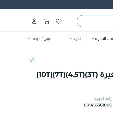
مات التجارية
المزيد
عربي / درهم
مصابيح أمامية صغيرة (3T)(4.5T)(7T)(10T)
رقم المرجع.
E01455301005