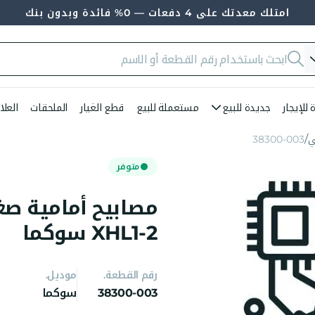
امتلك معدتك على 4 دفعات — 0% فائدة وبدون بنك
للإيجار
جديدة للبيع
مستعملة للبيع
قطع الغيار
الملحقات
العلا
ي
38300-003
متوفر
XHL1-2 سوكما
رقم القطعة.
موديل.
38300-003
سوكما