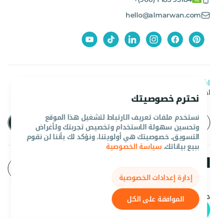
hello@almarwan.com
اشترك في نشرتنا الإخبارية
احصل على آخر العروض والأخبار من المروان
نحترم خصوصيتك
نستخدم ملفات تعريف الارتباط لتشغيل هذا الموقع
وتحسين سهولة الاستخدام وتخصيص تجربتك ولأغراض
التسويق. خصوصيتك هي أولويتنا، ونؤكد لك بأننا لن نقوم
ببيع بياناتك.
سياسة الخصوصية
إدارة إعدادات الخصوصية
جميع الحقوق محفوظه المروان 2026©.
الموافقة على الكل