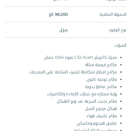
الحمولة الصافية
98,200 كغ
نوع الوقود
ديزل
الميزات
محرك كاتربيلر C32 Acert بقوة 1004 حصان
مكابح قرصية مبللة
مكابح انتظار متكاملة لتثبيت الشاحنة على المنحدرات
نظام توجيه ثانوي
مكابح تباطؤ يدوية
رؤية ممتازة مع خيارات الإضاءة والكاميرات
نظام تحديد السرعة عند رفع الهيكل
هيكل مزدوج الميل
نظام تكييف هواء
تعليق هيدرونيوماتيكي
سرعة سير 65.9 كم/ساعة