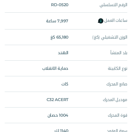
الرقم التسلسلي
RD-0520
ساعات العمل
7,997 ساعة
الوزن التشغيلي (كغ)
65,180 كغ
بلد المنشأ
الهند
نوع الكابينة
حماية الانقلاب
صانع المحرك
كات
موديل المحرك
C32 ACERT
قوة المحرك
1004 حصان
سعة الوقود
1140 لتر