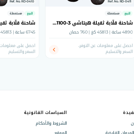
Ref. No. RD-0410
Ref. No. RD-0411
للبيع
مستعملة
للبيع
مستعملة
شاحنة قلّابة ثقيلة هيتاشي EH1100-3 موديل 2011
4890 ساعة | 45813 كغ | 760 حصان
6745 ساعة | 45813 كغ | 760 حصان
احصل على معلومات عن التوفر،
احصل على معلومات ع
السعر والتسليم
السعر والتسليم
فيدة
السياسات القانونية
ن
الشروط والأحكام
مروان القابضة
الموقع