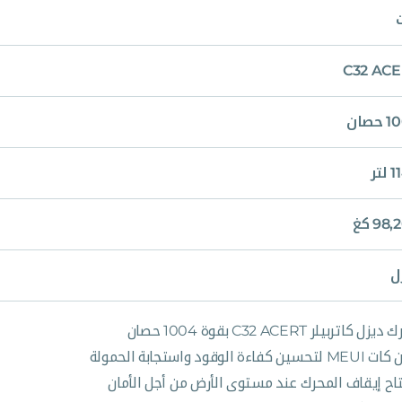
C32 AC
حصان
لتر
98 كغ
ل
زل كاتربيلر C32 ACERT بقوة 1004 حصان
سين كفاءة الوقود واستجابة الحمولة
اح إيقاف المحرك عند مستوى الأرض من أجل الأمان