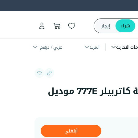
شراء
إيجار
مات التجارية
المزيد
عربي / درهم
شاحنة قلّابة ثقيلة كاتربيلر 777E موديل
أبلغني