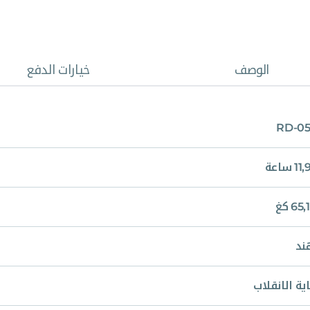
الوصف
خيارات الدفع
RD-0
 ساعة
65 كغ
ند
ية الانقلاب