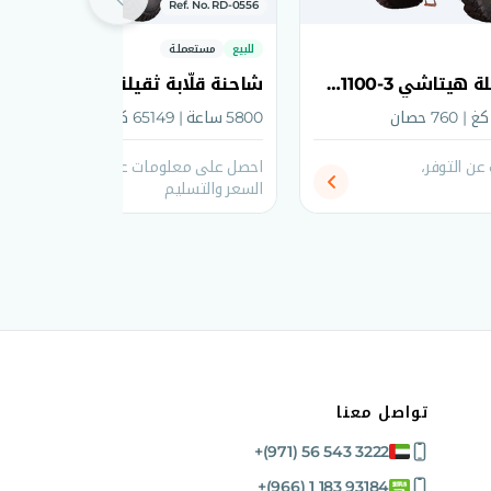
Ref. No. RD-0556
للبيع
مستعملة
شاحنة قلّابة ثقيلة هيتاشي EH1100-3 موديل 2011
5800 ساعة | 65149 كغ | 1026 حصان
ن التوفر،
احصل على معلومات عن التوفر،
السعر والتسليم
تواصل معنا
+(971) 56 543 3222
+(966) 1 183 93184