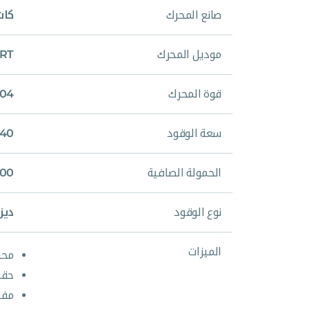
صانع المحرك
كات
موديل المحرك
ERT
قوة المحرك
1004 
سعة الوقود
1140 
الحمولة الصافية
,200
نوع الوقود
ديز
الميزات
محرك دي
حقن كات MEUI لتح
مفت