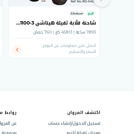
Ref. No. RD-0412
للبيع
مستعملة
شاحنة قلّابة ثقيلة هيتاشي EH1100-3 موديل 2011
7893 ساعة | 45813 كغ | 760 حصان
احصل على معلومات عن التوفر،
السعر والتسليم
اكتشف المروان
روابط م
تسجيل الدخول/إنشاء حساب
عن المروا
معدات ثقيلة للبيع
مجموعة ال