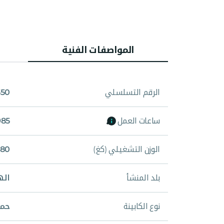
المواصفات الفنية
الرقم التسلسلي
550
ساعات العمل
11,985
الوزن التشغيلي (كغ)
,180
بلد المنشأ
اله
نوع الكابينة
حما