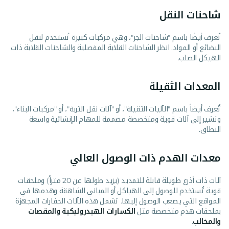
شاحنات النقل
تُعرف أيضًا باسم "شاحنات الجر"، وهي مركبات كبيرة تُستخدم لنقل
البضائع أو المواد. انظر الشاحنات القلابة المفصلية والشاحنات القلابة ذات
الهيكل الصلب.
المعدات الثقيلة
تُعرف أيضاً باسم "الآليات الثقيلة"، أو "آلات نقل التربة"، أو "مركبات البناء"،
وتشير إلى آلات قوية ومتخصصة مصممة للمهام الإنشائية واسعة
النطاق.
معدات الهدم ذات الوصول العالي
آلات ذات أذرع طويلة قابلة للتمديد (يزيد طولها عن 20 متراً) وملحقات
قوية تُستخدم للوصول إلى الهياكل أو المباني الشاهقة وهدمها في
المواقع التي يصعب الوصول إليها. تشمل هذه الآلات الحفارات المجهزة
بملحقات هدم متخصصة مثل
الكسارات الهيدروليكية والمقصات
والمخالب
.