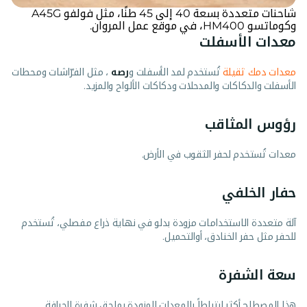
شاحنات متعددة بسعة 40 إلى 45 طنًا، مثل فولفو A45G
وكوماتسو HM400، في موقع عمل المروان.
معدات الأسفلت
معدات دمك ثقيلة
تُستخدم لمد الأسفلت و
رصه
، مثل الفرّاشات ومحطات
الأسفلت والدكاكات والمدحلات ودكاكات الألواح والمزيد.
رؤوس المثاقب
معدات تُستخدم لحفر الثقوب في الأرض.
حفار الخلفي
آلة متعددة الاستخدامات مزودة بدلو في نهاية ذراع مفصلي، تُستخدم
للحفر مثل حفر الخنادق، أوالتحميل.
سعة الشفرة
هذا المصطلح أكثر ارتباطاً بالمعدات المزودة بملحق شفرة الجرافة