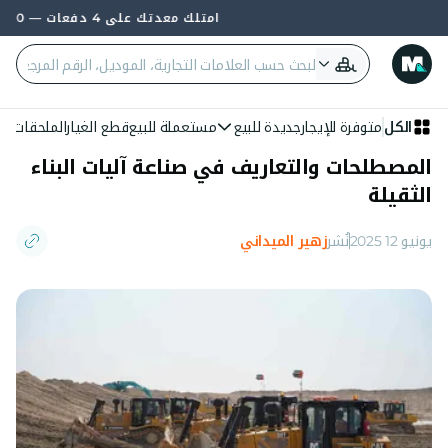
امتلك معدتك على 4 دفعات — 0% فائدة وبدون بنك
ا
الكل
متوفرة للإيجار
جديدة للبيع
مستعملة للبيع
قطع الغيار
الملحقات
الع
المصطلحات والتعاريف في صناعة آليات البناء
الثقيلة
يونيو 12 2025
نُشر
زهير الميداني