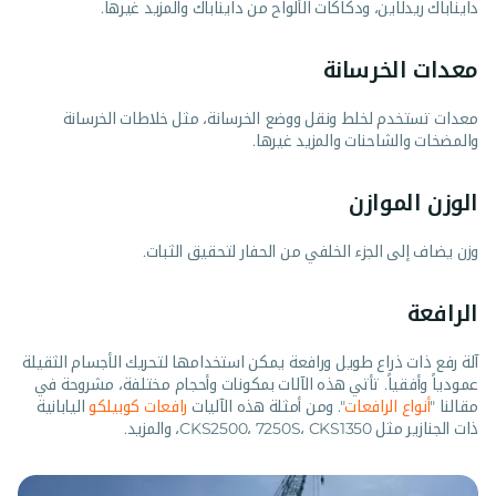
دايناباك ريدلاين، ودكاكات الألواح من دايناباك والمزيد غيرها.
معدات الخرسانة
معدات تستخدم لخلط ونقل ووضع الخرسانة، مثل خلاطات الخرسانة
والمضخات والشاحنات والمزيد غيرها.
الوزن الموازن
وزن يضاف إلى الجزء الخلفي من الحفار لتحقيق الثبات.
الرافعة
آلة رفع ذات ذراع طويل ورافعة يمكن استخدامها لتحريك الأجسام الثقيلة
عمودياً وأفقياً. تأتي هذه الآلات بمكونات وأحجام مختلفة، مشروحة في
مقالنا "
أنواع الرافعات
". ومن أمثلة هذه الآليات
رافعات كوبيلكو
اليابانية
ذات الجنازير مثل CKS2500، 7250S، CKS1350، والمزيد.