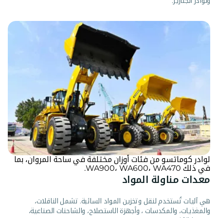
ولوادر الجنازير.
لوادر كوماتسو من فئات أوزان مختلفة في ساحة المروان، بما
في ذلك WA900، WA600، WA470.
معدات مناولة المواد
هي آليات تُستخدم لنقل وتخزين المواد السائبة. تشمل الناقلات،
والمغذيات، والمكدسات ، وأجهزة الاستصلاح، والشاحنات الصناعية،