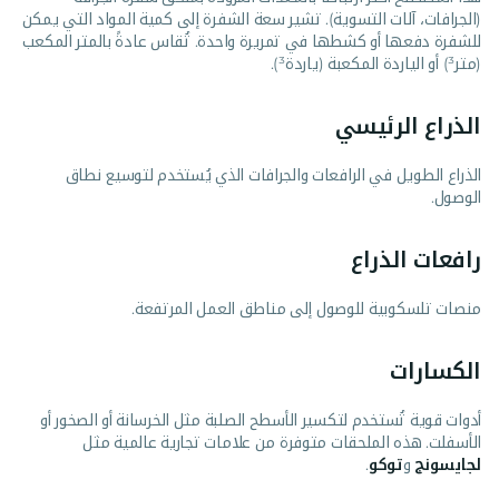
(الجرافات، آلات التسوية). تشير سعة الشفرة إلى كمية المواد التي يمكن
للشفرة دفعها أو كشطها في تمريرة واحدة. تُقاس عادةً بالمتر المكعب
(متر³) أو الياردة المكعبة (ياردة³).
الذراع الرئيسي
الذراع الطويل في الرافعات والجرافات الذي يُستخدم لتوسيع نطاق
الوصول.
رافعات الذراع
منصات تلسكوبية للوصول إلى مناطق العمل المرتفعة.
الكسارات
أدوات قوية تُستخدم لتكسير الأسطح الصلبة مثل الخرسانة أو الصخور أو
الأسفلت. هذه الملحقات متوفرة من علامات تجارية عالمية مثل
لجايسونج
و
توكو
.