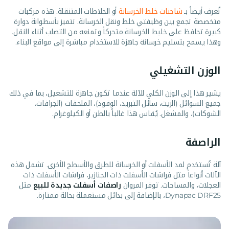
تُعرف أيضاً بـ
شاحنات خلط الخرسانة
أو الخلاطات المتنقلة. هذه مركبات
متخصصة تجمع بين وظيفتي خلط ونقل الخرسانة. تتميز بأسطوانة دوارة
كبيرة تحافظ على خليط الخرسانة متحركاً وتمنعه من التصلب أثناء النقل.
وهذا يسمح بتسليم خرسانة جاهزة للاستخدام مباشرة إلى مواقع البناء.
الوزن التشغيلي
يشير هذا إلى الوزن الكلي للآلة عندما تكون جاهزة للتشغيل، بما في ذلك
جميع السوائل (الزيت، سائل التبريد، الوقود)، الملحقات (الجرافات،
الشوكات)، والمشغل. يُقاس هذا غالباً بالطن أو الكيلوغرام.
الراصفة
آلة تُستخدم لمد الأسفلت أو الخرسانة للطرق والأسطح الأخرى. تشمل هذه
الآلات أنواعاً مثل فراشات الأسفلت ذات الجنازير، فراشات الأسفلت ذات
العجلات، والمساحات. توفر المروان
راصفات أسفلت جديدة للبيع
مثل
Dynapac DRF25، بالإضافة إلى بدائل مستعملة بحالة ممتازة.