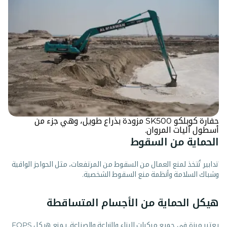
حفارة كوبلكو SK500 مزودة بذراع طويل، وهي جزء من
أسطول آليات المروان.
الحماية من السقوط
تدابير تُتخذ لمنع العمال من السقوط من المرتفعات، مثل الحواجز الواقية
وشباك السلامة وأنظمة منع السقوط الشخصية.
هيكل الحماية من الأجسام المتساقطة
يعتبر ميزة في جميع مركبات البناء والزراعة والصناعة. يمنع هيكل FOPS