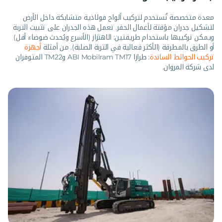
معدة متخصصة تُستخدم لتركيب ألواح فولاذية متشابكة داخل الأرض
لتشكيل جدران مؤقتة لأعمال الحفر. تعمل هذه الجدران على تثبيت التربة
ويمكن تركيبها باستخدام طريقتين: الاهتزاز (الأسرع ويُحدث ضوضاء أقل)
أو الطرق بالمطرقة (الأكثر فعالية في التربة الصلبة). من أمثلة
أجهزة
تركيب الحوائط الساندة
: طرازا ABI Mobilram TM17 وTM22 المتوفران
لدى شركة المروان.