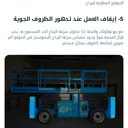
المواقع المعرّضة للرياح.
5- إيقاف العمل عند تدهور الظروف الجوية
ضع بروتوكولات واضحة: إذا تجاوزت سرعة الرياح الحد المسموح به، يجب
إنزال المنصة فوراً. وجود مقياس سرعة الرياح (أنيموميتر) في الموقع أمر
ضروري لمتابعة الظروف بشكل مستمر.