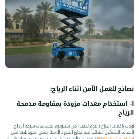
نصائح للعمل الآمن أثناء الرياح:
1- استخدام معدات مزودة بمقاومة مدمجة
للرياح
زودت رافعات الذراع (البوم ليفت) من سينوبوم بحساسات سرعة الرياح
لإيقاف التشغيل تلقائياً عند تجاوز الحدود الآمنة. بعض الموديلات مثل
سينوبوم TB26J Plus
مصممة للاستخدام الخارجي مع قدرة مقاومة رياح