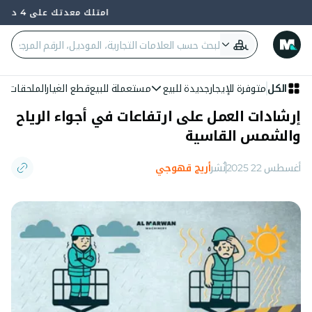
امتلك معدتك على 4 دفعات — 0% فائدة وبدون بنك
الكل
متوفرة للإيجار
جديدة للبيع
مستعملة للبيع
قطع الغيار
الملحقات
الع
إرشادات العمل على ارتفاعات في أجواء الرياح
والشمس القاسية
أغسطس 22 2025
نُشر
أريج قهوجي