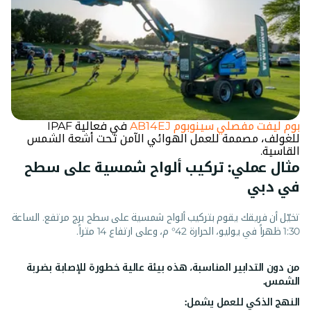
بوم ليفت مفصلي سينوبوم AB14EJ
في فعالية IPAF
للغولف، مصممة للعمل الهوائي الآمن تحت أشعة الشمس
القاسية.
مثال عملي: تركيب ألواح شمسية على سطح
في دبي
تخيّل أن فريقك يقوم بتركيب ألواح شمسية على سطح برج مرتفع. الساعة
1:30 ظهراً في يوليو، الحرارة 42° م، وعلى ارتفاع 14 متراً.
من دون التدابير المناسبة، هذه بيئة عالية خطورة للإصابة بضربة
الشمس.
النهج الذكي للعمل يشمل: