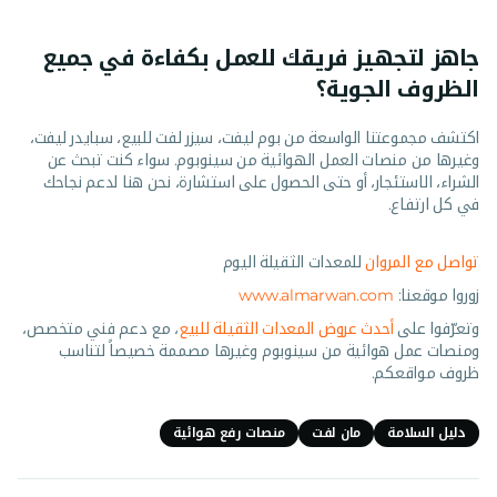
جاهز لتجهيز فريقك للعمل بكفاءة في جميع
الظروف الجوية؟
اكتشف مجموعتنا الواسعة من بوم ليفت، سيزر لفت للبيع، سبايدر ليفت،
وغيرها من منصات العمل الهوائية من سينوبوم. سواء كنت تبحث عن
الشراء، الاستئجار، أو حتى الحصول على استشارة، نحن هنا لدعم نجاحك
في كل ارتفاع.
تواصل مع المروان
للمعدات الثقيلة اليوم
زوروا موقعنا:
www.almarwan.com
وتعرّفوا على
أحدث عروض المعدات الثقيلة للبيع
، مع دعم فني متخصص،
ومنصات عمل هوائية من سينوبوم وغيرها مصممة خصيصاً لتناسب
ظروف مواقعكم.
دليل السلامة
مان لفت
منصات رفع هوائية