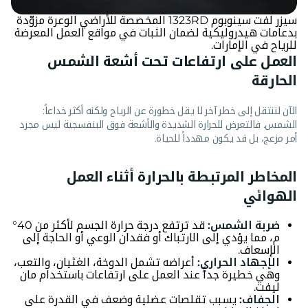
سيزر لفت سينوبوم 1323RD المخصصة للأراضي الوعرة مزوّدة
بدعامات هيدروليكية لضمان الثبات في مواقع العمل المعرضة
للرياح في الإمارات.
العمل على ارتفاعات تحت أشعة الشمس
الحارقة
الآن لننتقل إلى خطر آخر لا يقل خطورة عن الرياح ولكنه أكثر خداعاً:
الشمس. فالتعرض للحرارة الشديدة والأشعة فوق البنفسجية ليس مجرد
أمر مزعج، بل قد يكون مهدداً للحياة.
المخاطر المرتبطة بالحرارة أثناء العمل
الهوائي
ضربة الشمس:
قد ترتفع درجة حرارة الجسم لأكثر من 40°
م، مما يؤدي إلى الارتباك أو فقدان الوعي أو الحاجة إلى
الإسعاف.
الإجهاد الحراري:
أعراضه تشمل الدوخة، الغثيان، والتعب،
وهي خطيرة جداً عند العمل على ارتفاعات باستخدام مان
ليفت.
الجفاف:
يسبب تقلصات عضلية وضعف في القدرة على