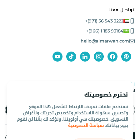
تواصل معنا
+(971) 56 543 3222
+(966) 1 183 93184
hello@almarwan.com
اشترك في نشرتنا الإخبارية
احصل على آخر العروض والأخبار من المروان
نحترم خصوصيتك
نستخدم ملفات تعريف الارتباط لتشغيل هذا الموقع
وتحسين سهولة الاستخدام وتخصيص تجربتك ولأغراض
التسويق. خصوصيتك هي أولويتنا، ونؤكد لك بأننا لن نقوم
ببيع بياناتك.
سياسة الخصوصية