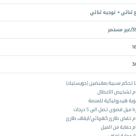
 ثنائي × توجيه ثنائي
مستمر
1
3
 تحكم نسبية بمقبضين (جويستيك)
م تشخيص الاعطال
ية هيدروليكية للمنصة
 ميل قصوى تصل الى 5 درجات
م خفض طارئ كهربائي/ايقاف طارئ
م حماية من الميل
ز حماية اضافي