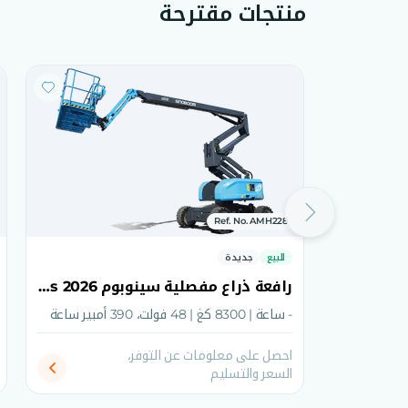
منتجات مقترحة
Ref. No. AMH228
للبيع
جديدة
رافعة ذراع مفصلية سينوبوم AB18EJ Plus 2026
- ساعة | 8300 كغ | 48 فولت، 390 أمبير ساعة
احصل على معلومات عن التوفر،
السعر والتسليم