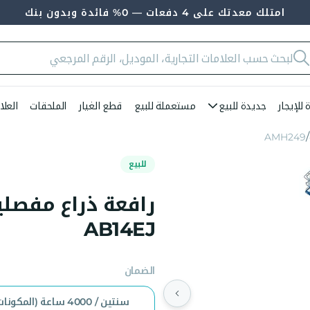
امتلك معدتك على 4 دفعات — 0% فائدة وبدون بنك
للإيجار
جديدة للبيع
مستعملة للبيع
قطع الغيار
الملحقات
العلا
AMH249
للبيع
AB14EJ
الضمان
سنتين / 4000 ساعة (المكونا