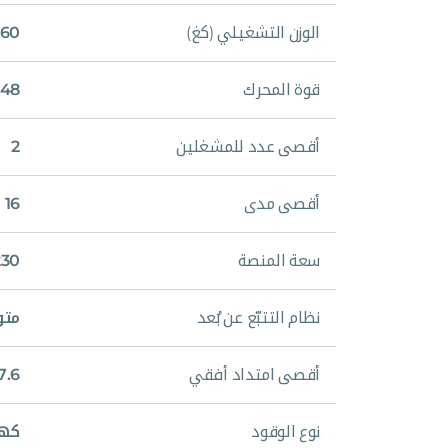
الوزن التشغيلي (كغ)
7,160
قوة المحرك
48 فولت، 480 أمبير ساعة
أقصى عدد للمشغلين
2
أقصى مدى
16 متر
سعة المنصة
230 ك
نظام التتبّع عن بُعد
متو
أقصى امتداد أفقي
7.6 متر
نوع الوقود
كهر