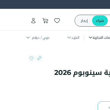
شراء
إيجار
مات التجارية
المزيد
عربي / درهم
رافعة ذراع مفصلية سينوبوم 2026
ت