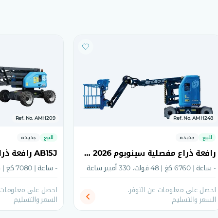
Ref. No. AMH209
Ref. No. AMH248
للبيع
جديدة
للبيع
جديدة
رافعة ذراع مفصلية سينوبوم 2026 AB10ERJN
- ساعة | 6760 كغ | 48 فولت، 330 أمبير ساعة
- ساعة | 7080 كغ | 48 حصان
احصل على معلومات عن التوفر،
احصل على معلومات ع
السعر والتسليم
السعر والتسليم