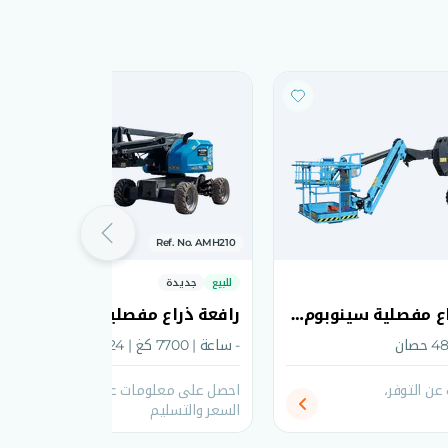
Ref. No. AMH210
للبيع
جديدة
AB15J رافعة ذراع مفصلية سينوبوم 2026
- ساعة | 7700 كغ | 24 حصان
ن التوفر،
احصل على معلومات عن التوفر،
السعر والتسليم