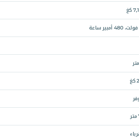
 كغ
غ
فر
باء