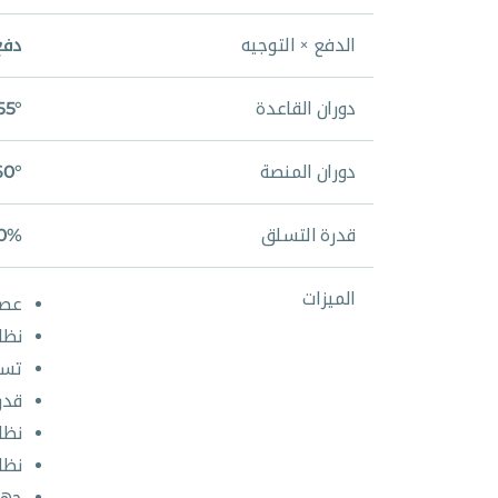
الدفع × التوجيه
دفع
دوران القاعدة
355°/غير 
دوران المنصة
60°
قدرة التسلق
0%
الميزات
عصا
نظا
تسو
قدرة
نظا
نظا
جها