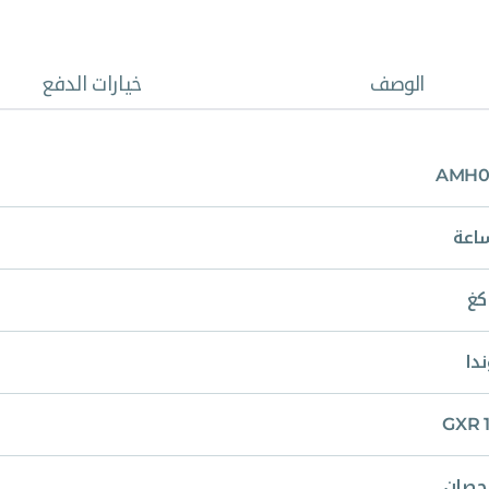
الوصف
خيارات الدفع
AMH0
دا
GXR 