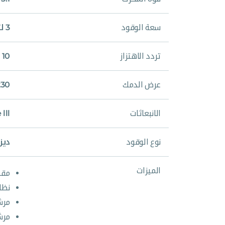
سعة الوقود
3 لتر
تردد الاهتزاز
10 – 11.8 هرتز
عرض الدمك
230 م
الانبعاثات
lll
نوع الوقود
ديز
الميزات
مقب
نظا
مرش
مرش