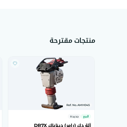
منتجات مقترحة
Ref. No. AMH045
للبيع
جديدة
آلة دك (رامر) ديناباك DR7X