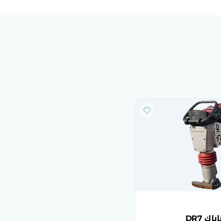
اك DR7