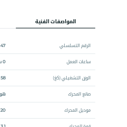
المواصفات الفنية
الرقم التسلسلي
47
ساعات العمل
0 ساعة
الوزن التشغيلي (كغ)
58 كغ
صانع المحرك
هون
موديل المحرك
120
قوة المحرك
3.1 حصان