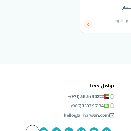
ن التوفر،
تواصل معنا
+(971) 56 543 3222
+(966) 1 183 93184
hello@almarwan.com