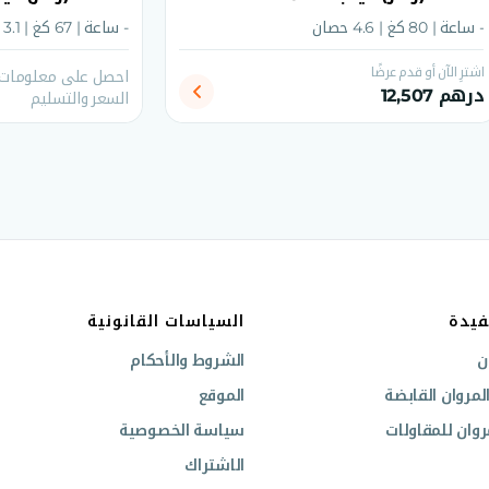
- ساعة | 80 كغ | 4.6 حصان
- ساعة | 67 كغ | 3.1 حصان
اشترِ الآن أو قدم عرضًا
احصل على معلومات ع
درهم 12,507
السعر والتسليم
فيدة
السياسات القانونية
ن
الشروط والأحكام
مروان القابضة
الموقع
وان للمقاولات
سياسة الخصوصية
الاشتراك