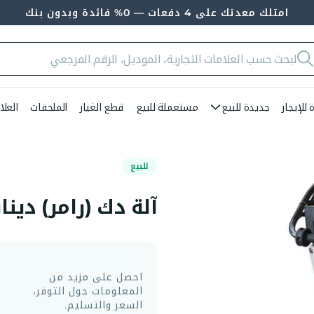
امتلك معدتك على 4 دفعات — 0% فائدة وبدون بنك
للإيجار
جديدة للبيع
مستعملة للبيع
قطع الغيار
الملحقات
العلا
للبيع
آلة دك (رامر) ديناباك 
احصل على مزيد من
المعلومات حول التوفر،
السعر والتسليم.