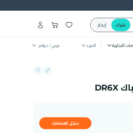
شراء
إيجار
مات التجارية
المزيد
عربي / درهم
DR6X
سجّل اهتمامك