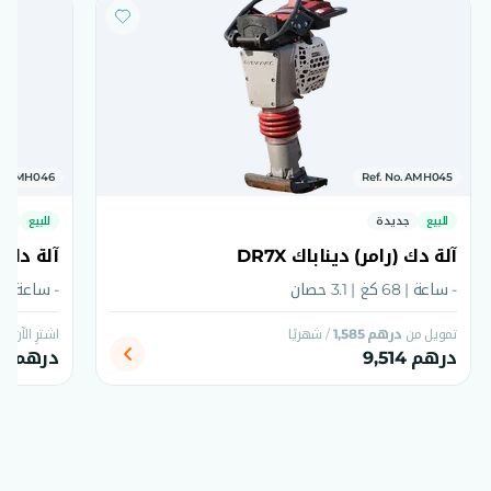
o. AMH046
Ref. No. AMH045
للبيع
جديدة
للبيع
جد
آلة دك (رامر) ديناباك DR7X
آلة دك (ر
- ساعة | 68 كغ | 3.1 حصان
- ساعة | 80 كغ | 4.6 حصان
تمويل من
درهم 1,585
/ شهريًا
اشترِ الآن أ
درهم 9,514
درهم 12,507