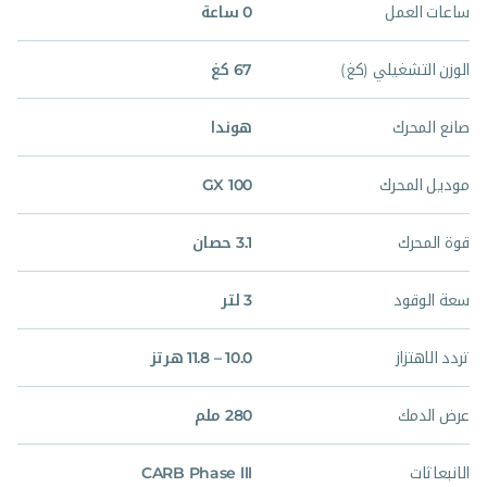
ساعات العمل
0 ساعة
الوزن التشغيلي (كغ)
67 كغ
صانع المحرك
هوندا
موديل المحرك
GX 100
قوة المحرك
3.1 حصان
سعة الوقود
3 لتر
تردد الاهتزاز
10.0 – 11.8 هرتز
عرض الدمك
280 ملم
الانبعاثات
CARB Phase lll